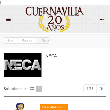
}
Inicio
Marcas
Neca
NECA
Sigu
Seleccionar
1/16
Descatalogado