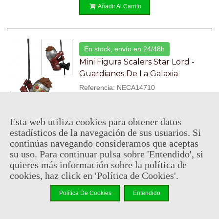
Añadir Al Carrito
En stock, envío en 24/48h
Mini Figura Scalers Star Lord -
Guardianes De La Galaxia
Referencia: NECA14710
5,95 €
(impuestos inc.)
Esta web utiliza cookies para obtener datos
estadísticos de la navegación de sus usuarios. Si
Añadir Al Carrito
continúas navegando consideramos que aceptas
su uso. Para continuar pulsa sobre 'Entendido', si
quieres más información sobre la política de
cookies, haz click en 'Política de Cookies'.
En stock, envío en 24/48h
Mini Figura Scalers - Daredevil
Política De Cookies
Entendido
Referencia: NECA14749-DARE
5,95 €
(impuestos inc.)