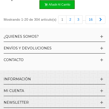
Añadir Al Carrito
Sigu
Mostrando 1-20 de 304 artículo(s)
1
2
3
…
16
¿QUIENES SOMOS?
ENVÍOS Y DEVOLUCIONES
CONTACTO
INFORMACIÓN
MI CUENTA
NEWSLETTER