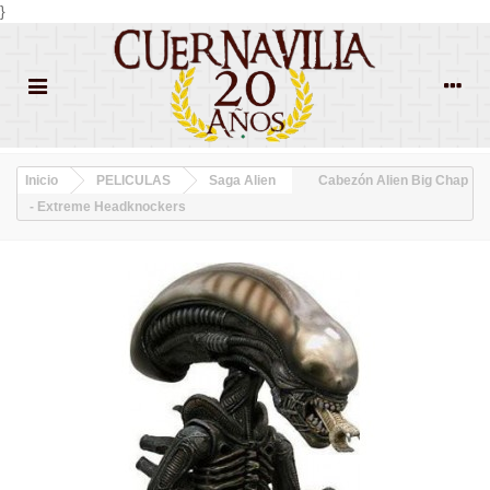
}
Inicio
PELICULAS
Saga Alien
Cabezón Alien Big Chap
- Extreme Headknockers