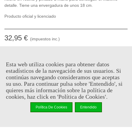
detalle. Tiene una envergadura de unos 18 cm.
Producto oficial y licenciado
32,95 €
(impuestos inc.)
Descatalogado
Código QR
Compartir
Esta web utiliza cookies para obtener datos
estadísticos de la navegación de sus usuarios. Si
continúas navegando consideramos que aceptas
Notificarme cuando esté disponible
su uso. Para continuar pulsa sobre 'Entendido', si
quieres más información sobre la política de
cookies, haz click en 'Política de Cookies'.
Puedes consultar la política de privacidad
aquí
Al comprar este producto puedes juntar hasta
16
puntos de
Política De Cookies
Entendido
fidelidad
. Su cesta sera de
16
puntos de fidelidad
que se
puede convertir en un cupón de
€ 0.11
.