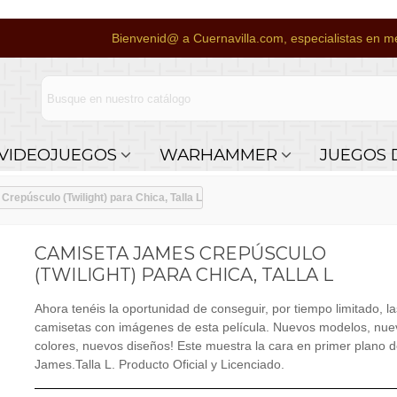
Bienvenid@ a Cuernavilla.com, especialistas en me
VIDEOJUEGOS
WARHAMMER
JUEGOS 
repúsculo (Twilight) para Chica, Talla L
CAMISETA JAMES CREPÚSCULO
(TWILIGHT) PARA CHICA, TALLA L
Ahora tenéis la oportunidad de conseguir, por tiempo limitado, la
camisetas con imágenes de esta película. Nuevos modelos, nue
colores, nuevos diseños! Este muestra la cara en primer plano 
James.Talla L. Producto Oficial y Licenciado.