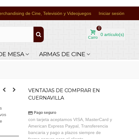
rchandising de Cine, Televisión y Videojuegos
Iniciar sesión
0
0
artículo(s)
Carro
DE MESA
ARMAS DE CINE
VENTAJAS DE COMPRAR EN
CUERNAVILLA
s
Pago seguro
vos
con tarjeta aceptamos VISA, MasterCard y
de
American Express Paypal, Transferencia
bancaria y pago a plazos siempre de