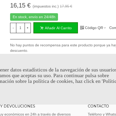
16,15 €
(impuestos inc.)
17,95 €
En stock, envío en 24/48h
Código QR
Com
Añadir Al Carrito
-
+
No hay puntos de recompensa para este producto porque ya ha
descuento.
Referencia:
NECATEEJAMESL
ener datos estadísticos de la navegación de sus usuario
Marca:
Neca
amos que aceptas su uso. Para continuar pulsa sobre
Favorito
0
A Lista De Deseos
(
1
)
mación sobre la política de cookies, haz click en 'Políti
 Y DEVOLUCIONES
CONTACTO
uy económicos en 24h a través de diversos
Teléfono y What