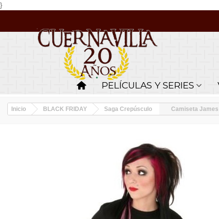
}
PELÍCULAS Y SERIES
Inicio
BLACK FRIDAY
Saga Crepúsculo
Camiseta James C