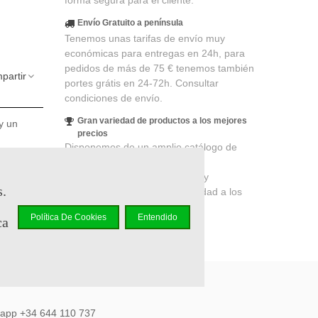
forma segura para el cliente.
Envío Gratuito a península
Tenemos unas tarifas de envío muy
económicas para entregas en 24h, para
pedidos de más de 75 € tenemos también
partir
portes grátis en 24-72h. Consultar
condiciones de envío.
Gran variedad de productos a los mejores
y un
precios
Disponemos de un amplio catálogo de
productos de merchandising y
coleccionismo de cines, series y
s.
videojuegos, productos de calidad a los
mejores precios.
Política De Cookies
Entendido
ca
sapp +34 644 110 737