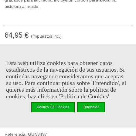
pistolera al muslo.
64,95 €
(impuestos inc.)
Consultar disponibilidad
-
+
Esta web utiliza cookies para obtener datos
estadísticos de la navegación de sus usuarios. Si
continúas navegando consideramos que aceptas
Añadir Al Carrito
su uso. Para continuar pulsa sobre 'Entendido', si
Código QR
Compartir
quieres más información sobre la política de
cookies, haz click en 'Política de Cookies'.
Al comprar este producto puedes juntar hasta
32
puntos de
Política De Cookies
Entendido
fidelidad
. Su cesta sera de
32
puntos de fidelidad
que se
puede convertir en un cupón de
€ 0.23
.
Referencia:
GUN3497