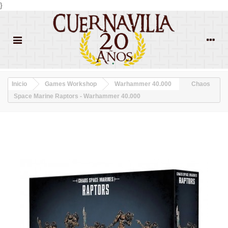
}
Inicio
Games Workshop
Warhammer 40.000
Chaos
Space Marine Raptors - Warhammer 40.000