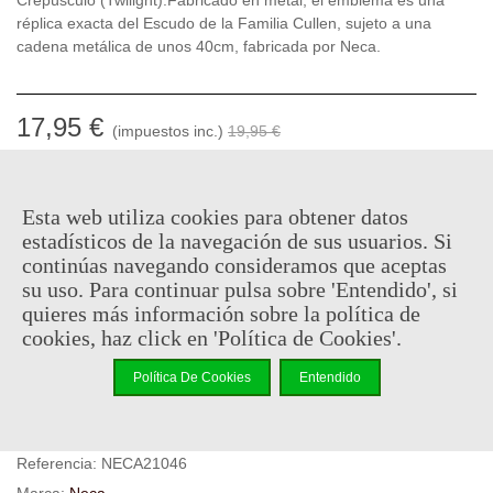
réplica exacta del Escudo de la Familia Cullen, sujeto a una
cadena metálica de unos 40cm, fabricada por Neca.
17,95 €
(impuestos inc.)
19,95 €
En stock, envío en 24/48h
Esta web utiliza cookies para obtener datos
-
+
estadísticos de la navegación de sus usuarios. Si
continúas navegando consideramos que aceptas
Añadir Al Carrito
su uso. Para continuar pulsa sobre 'Entendido', si
quieres más información sobre la política de
Código QR
Compartir
cookies, haz click en 'Política de Cookies'.
No hay puntos de recompensa para este producto porque ya hay
Política De Cookies
Entendido
un descuento.
Referencia:
NECA21046