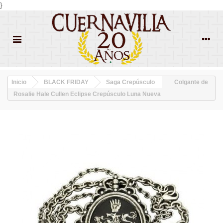
}
Inicio
BLACK FRIDAY
Saga Crepúsculo
Colgante de
Rosalie Hale Cullen Eclipse Crepúsculo Luna Nueva