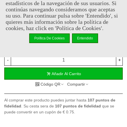
estadísticos de la navegación de sus usuarios. Si
continúas navegando consideramos que aceptas
214,95 €
su uso. Para continuar pulsa sobre 'Entendido', si
(impuestos inc.)
quieres más información sobre la política de
Acabado
cookies, haz click en 'Política de Cookies'.
Política De Cookies
Entendido
Consultar disponibilidad
-
+
Añadir Al Carrito
Código QR
Compartir
Al comprar este producto puedes juntar hasta
107
puntos de
fidelidad
. Su cesta sera de
107
puntos de fidelidad
que se
puede convertir en un cupón de
€ 0.75
.