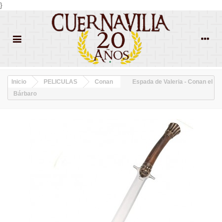
}
Inicio
PELICULAS
Conan
Espada de Valeria - Conan el
Bárbaro