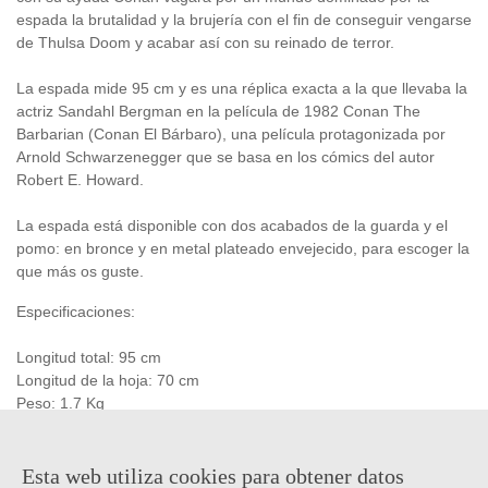
espada la brutalidad y la brujería con el fin de conseguir vengarse
de Thulsa Doom y acabar así con su reinado de terror.
La espada mide 95 cm y es una réplica exacta a la que llevaba la
actriz Sandahl Bergman en la película de 1982 Conan The
Barbarian (Conan El Bárbaro), una película protagonizada por
Arnold Schwarzenegger que se basa en los cómics del autor
Robert E. Howard.
La espada está disponible con dos acabados de la guarda y el
pomo: en bronce y en metal plateado envejecido, para escoger la
que más os guste.
Especificaciones:
Longitud total: 95 cm
Longitud de la hoja: 70 cm
Peso: 1.7 Kg
Certificado de autenticidad
Producto
oficial
y
licenciado
Esta web utiliza cookies para obtener datos