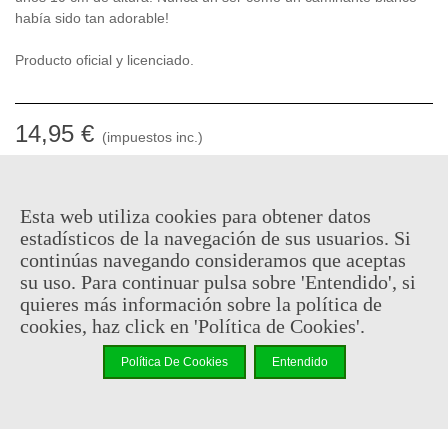
había sido tan adorable!
Producto oficial y licenciado.
14,95 €
(impuestos inc.)
En stock, envío en 24/48h
Esta web utiliza cookies para obtener datos
-
+
estadísticos de la navegación de sus usuarios. Si
continúas navegando consideramos que aceptas
Añadir Al Carrito
su uso. Para continuar pulsa sobre 'Entendido', si
quieres más información sobre la política de
Código QR
Compartir
cookies, haz click en 'Política de Cookies'.
Al comprar este producto puedes juntar hasta
7
puntos de
Política De Cookies
Entendido
fidelidad
. Su cesta sera de
7
puntos de fidelidad
que se puede
convertir en un cupón de
€ 0.05
.