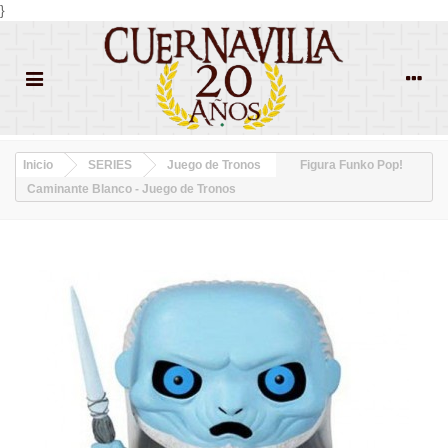
}
Inicio
SERIES
Juego de Tronos
Figura Funko Pop!
Caminante Blanco - Juego de Tronos