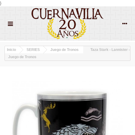
}
Inicio
SERIES
Juego de Tronos
Taza Stark - Lannister -
Juego de Tronos