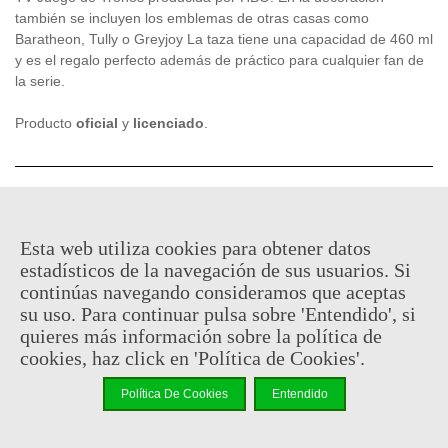
también se incluyen los emblemas de otras casas como
Baratheon, Tully o Greyjoy La taza tiene una capacidad de 460 ml
y es el regalo perfecto además de práctico para cualquier fan de
la serie.
Producto
oficial
y
licenciado
.
9,95 €
(impuestos inc.)
En stock, envío en 24/48h
Esta web utiliza cookies para obtener datos
estadísticos de la navegación de sus usuarios. Si
-
+
continúas navegando consideramos que aceptas
su uso. Para continuar pulsa sobre 'Entendido', si
Añadir Al Carrito
quieres más información sobre la política de
cookies, haz click en 'Política de Cookies'.
Código QR
Compartir
Política De Cookies
Entendido
Al comprar este producto puedes juntar hasta
4
puntos de
fidelidad
. Su cesta sera de
4
puntos de fidelidad
que se puede