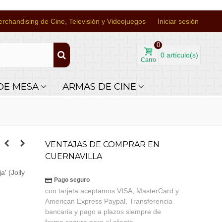
rchandising de Cine, Televisión y Videojuegos
Iniciar sesión
0
0
artículo(s)
Carro
DE MESA
ARMAS DE CINE
VENTAJAS DE COMPRAR EN
CUERNAVILLA
' (Jolly
Pago seguro
con tarjeta aceptamos VISA, MasterCard y
American Express Paypal, Transferencia
bancaria y pago a plazos siempre de