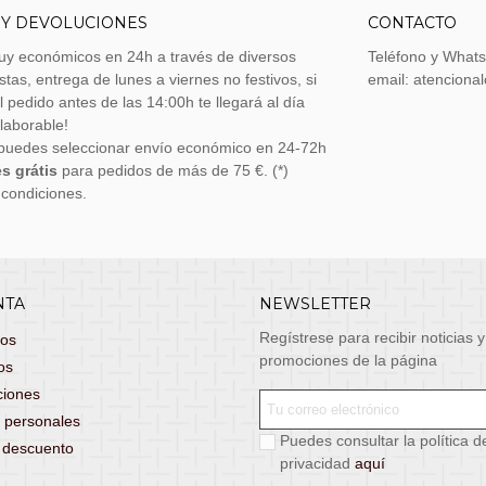
 Y DEVOLUCIONES
CONTACTO
uy económicos en 24h a través de diversos
Teléfono y What
stas, entrega de lunes a viernes no festivos, si
email: atenciona
el pedido antes de las 14:00h te llegará al día
 laborable!
puedes seleccionar envío económico en 24-72h
s grátis
para pedidos de más de 75 €. (*)
 condiciones.
NTA
NEWSLETTER
Regístrese para recibir noticias y
dos
promociones de la página
os
ciones
 personales
Puedes consultar la política d
s descuento
privacidad
aquí