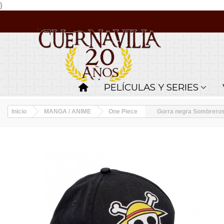
}
PELÍCULAS Y SERIES
Inicio
MANGA / ANIME
One Piece
Gorra negra Sombreros 