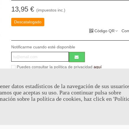
13,95 €
(impuestos inc.)
Descatalogado
Código QR
Com
Notificarme cuando esté disponible
Puedes consultar la política de privacidad
aquí
Al comprar este producto puedes juntar hasta
6
puntos de fide
cesta sera de
6
puntos de fidelidad
que se puede convertir en
ener datos estadísticos de la navegación de sus usuario
de
€ 0.04
.
amos que aceptas su uso. Para continuar pulsa sobre
mación sobre la política de cookies, haz click en 'Políti
Referencia:
ABYCAP007
Favorito
0
A Lista De Deseos