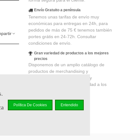
forma segura para el cliente.
Envío Gratuito a península
Tenemos unas tarifas de envío muy
económicas para entregas en 24h, para
pedidos de más de 75 € tenemos también
partir
portes grátis en 24-72h. Consultar
condiciones de envío.
Gran variedad de productos a los mejores
precios
Disponemos de un amplio catálogo de
productos de merchandising y
coleccionismo de cines, series y
lidad
. Su
videojuegos, productos de calidad a los
 un cupón
mejores precios.
s.
Política De Cookies
Entendido
ca