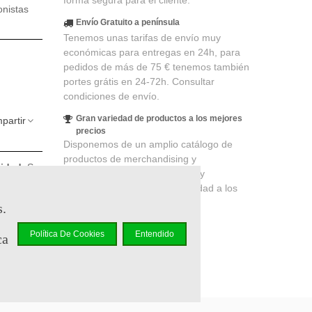
forma segura para el cliente.
onistas
Envío Gratuito a península
Tenemos unas tarifas de envío muy
económicas para entregas en 24h, para
pedidos de más de 75 € tenemos también
portes grátis en 24-72h. Consultar
condiciones de envío.
Gran variedad de productos a los mejores
partir
precios
Disponemos de un amplio catálogo de
productos de merchandising y
lidad
. Su
coleccionismo de cines, series y
 un cupón
videojuegos, productos de calidad a los
mejores precios.
s.
Política De Cookies
Entendido
ca