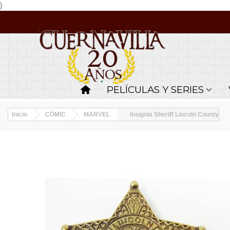
}
PELÍCULAS Y SERIES
Inicio
CÓMIC
MARVEL
Insignia Sheriff Lincoln County