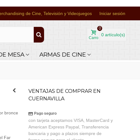
rchandising de Cine, Televisión y Videojuegos
Iniciar sesión
0
0
artículo(s)
Carro
DE MESA
ARMAS DE CINE
VENTAJAS DE COMPRAR EN
CUERNAVILLA
or bronce
Pago seguro
con tarjeta aceptamos VISA, MasterCard y
American Express Paypal, Transferencia
bancaria y pago a plazos siempre de
el Far