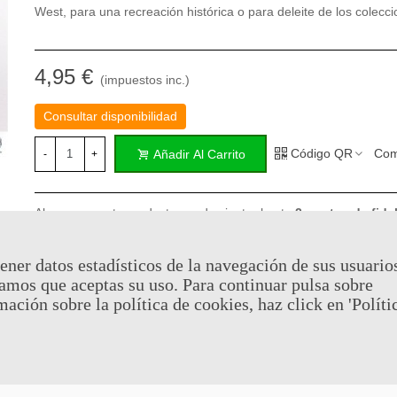
West, para una recreación histórica o para deleite de los colecci
4,95 €
(impuestos inc.)
Consultar disponibilidad
Código QR
Com
Añadir Al Carrito
-
+
Al comprar este producto puedes juntar hasta
2
puntos de fide
cesta sera de
2
puntos de fidelidad
que se puede convertir en
de
€ 0.01
.
ener datos estadísticos de la navegación de sus usuario
amos que aceptas su uso. Para continuar pulsa sobre
mación sobre la política de cookies, haz click en 'Políti
Referencia:
INS0104
Marca:
Denix
Favorito
0
A Lista De Deseos