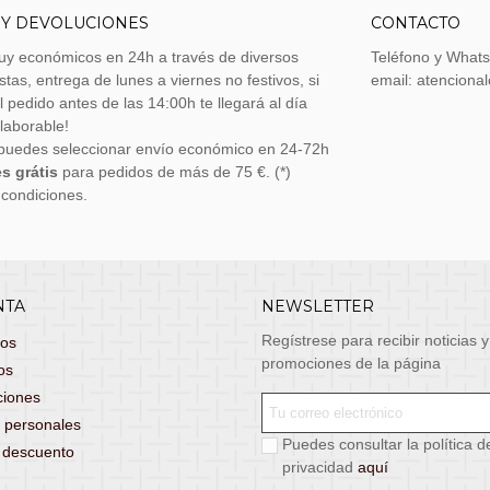
 Y DEVOLUCIONES
CONTACTO
uy económicos en 24h a través de diversos
Teléfono y What
stas, entrega de lunes a viernes no festivos, si
email: atenciona
el pedido antes de las 14:00h te llegará al día
 laborable!
puedes seleccionar envío económico en 24-72h
s grátis
para pedidos de más de 75 €. (*)
 condiciones.
NTA
NEWSLETTER
Regístrese para recibir noticias y
dos
promociones de la página
os
ciones
 personales
Puedes consultar la política d
s descuento
privacidad
aquí