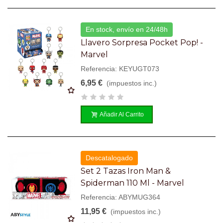
En stock, envío en 24/48h
Llavero Sorpresa Pocket Pop! -
Marvel
Referencia: KEYUGT073
6,95 €
(impuestos inc.)
Añadir Al Carrito
Descatalogado
Set 2 Tazas Iron Man &
Spiderman 110 Ml - Marvel
Referencia: ABYMUG364
11,95 €
(impuestos inc.)