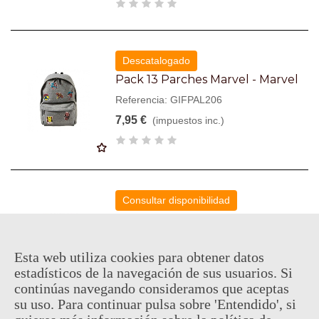
Descatalogado
Pack 13 Parches Marvel - Marvel
Referencia: GIFPAL206
7,95 €
(impuestos inc.)
Consultar disponibilidad
Taza Black Panther - Marvel
Referencia: SDTMAR20430
Esta web utiliza cookies para obtener datos
9,95 €
(impuestos inc.)
estadísticos de la navegación de sus usuarios. Si
continúas navegando consideramos que aceptas
su uso. Para continuar pulsa sobre 'Entendido', si
Añadir Al Carrito