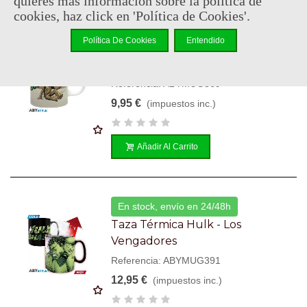
quieres más información sobre la política de
cookies, haz click en 'Política de Cookies'.
Política De Cookies
Entendido
Consultar disponibilidad
Taza Groot - Marvel
Referencia: ABYMUG369
9,95 €
(impuestos inc.)
Añadir Al Carrito
En stock, envío en 24/48h
Taza Térmica Hulk - Los
Vengadores
Referencia: ABYMUG391
12,95 €
(impuestos inc.)