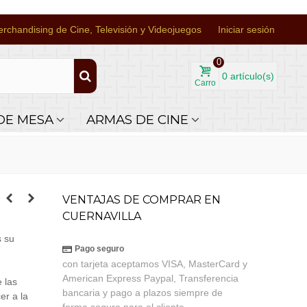
rchandising de Cine, Televisión y Videojuegos
Iniciar sesión
0
0
artículo(s)
Carro
DE MESA
ARMAS DE CINE
VENTAJAS DE COMPRAR EN
CUERNAVILLA
s su
Pago seguro
con tarjeta aceptamos VISA, MasterCard y
American Express Paypal, Transferencia
 las
bancaria y pago a plazos siempre de
er a la