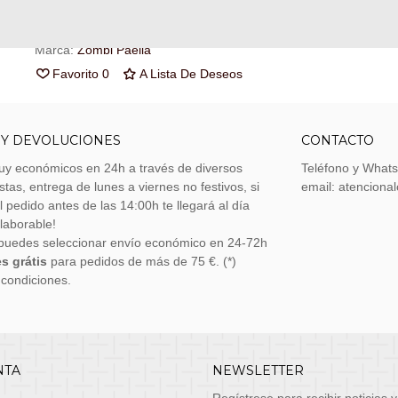
Referencia:
JUE7168
Marca:
Zombi Paella
Favorito
0
A Lista De Deseos
 Y DEVOLUCIONES
CONTACTO
uy económicos en 24h a través de diversos
Teléfono y What
stas, entrega de lunes a viernes no festivos, si
email: atenciona
el pedido antes de las 14:00h te llegará al día
 laborable!
puedes seleccionar envío económico en 24-72h
s grátis
para pedidos de más de 75 €. (*)
 condiciones.
NTA
NEWSLETTER