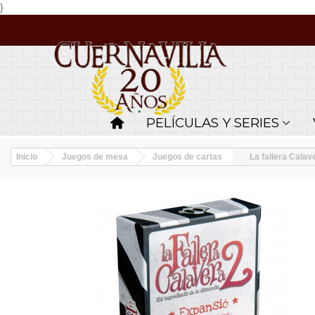
}
PELÍCULAS Y SERIES
Inicio
Juegos de mesa
Juegos de cartas
La fallera Cala