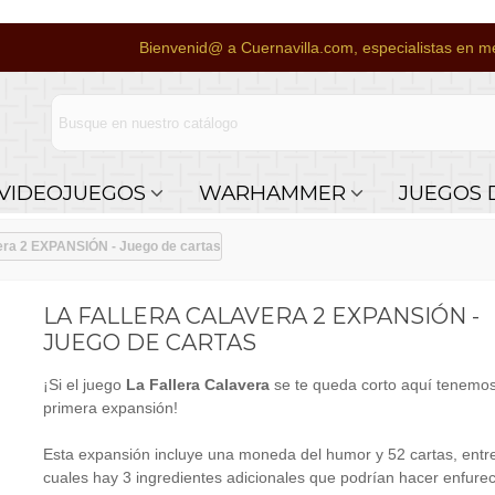
Bienvenid@ a Cuernavilla.com, especialistas en me
VIDEOJUEGOS
WARHAMMER
JUEGOS 
vera 2 EXPANSIÓN - Juego de cartas
LA FALLERA CALAVERA 2 EXPANSIÓN -
JUEGO DE CARTAS
¡Si el juego
La Fallera Calavera
se te queda corto aquí tenemo
primera expansión!
Esta expansión incluye una moneda del humor y 52 cartas, entre
cuales hay 3 ingredientes adicionales que podrían hacer enfurec