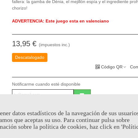
fallera: la gamba de Dénia, el mejillón espía y el ingrediente prohi
chorizo!
ADVERTENCIA: Este juego esta en valenciano
13,95 €
(impuestos inc.)
Descatalogado
Código QR
Com
Notificarme cuando esté disponible
Puedes consultar la política de privacidad
aquí
ener datos estadísticos de la navegación de sus usuario
Al comprar este producto puedes juntar hasta
6
puntos de fide
amos que aceptas su uso. Para continuar pulsa sobre
cesta sera de
6
puntos de fidelidad
que se puede convertir en
mación sobre la política de cookies, haz click en 'Políti
de
€ 0.04
.