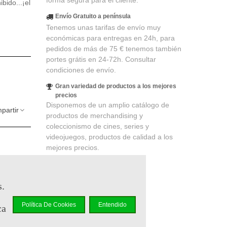
forma segura para el cliente.
bido...¡el
Envío Gratuito a península
Tenemos unas tarifas de envío muy
económicas para entregas en 24h, para
pedidos de más de 75 € tenemos también
portes grátis en 24-72h. Consultar
condiciones de envío.
Gran variedad de productos a los mejores
precios
Disponemos de un amplio catálogo de
partir
productos de merchandising y
coleccionismo de cines, series y
videojuegos, productos de calidad a los
mejores precios.
s.
lidad
. Su
 un cupón
Política De Cookies
Entendido
ca