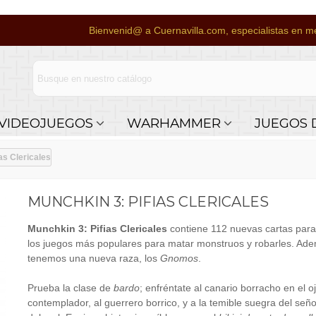
Bienvenid@ a Cuernavilla.com, especialistas en me
VIDEOJUEGOS
WARHAMMER
JUEGOS 
as Clericales
MUNCHKIN 3: PIFIAS CLERICALES
Munchkin 3: Pifias Clericales
contiene 112 nuevas cartas par
los juegos más populares para matar monstruos y robarles. Ad
tenemos una nueva raza, los
Gnomos
.
Prueba la clase de
bardo
; enfréntate al canario borracho en el o
contemplador, al guerrero borrico, y a la temible suegra del señ