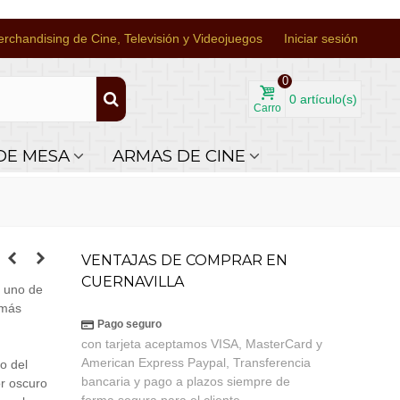
rchandising de Cine, Televisión y Videojuegos
Iniciar sesión
0
0
artículo(s)
Carro
DE MESA
ARMAS DE CINE
VENTAJAS DE COMPRAR EN
CUERNAVILLA
a uno de
emás
Pago seguro
con tarjeta aceptamos VISA, MasterCard y
American Express Paypal, Transferencia
jo del
bancaria y pago a plazos siempre de
or oscuro