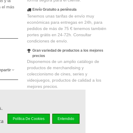
forma segura para el cliente.
as
y la
s el más
Envío Gratuito a península
Tenemos unas tarifas de envío muy
económicas para entregas en 24h, para
pedidos de más de 75 € tenemos también
portes grátis en 24-72h. Consultar
condiciones de envío.
Gran variedad de productos a los mejores
precios
Disponemos de un amplio catálogo de
productos de merchandising y
partir
coleccionismo de cines, series y
videojuegos, productos de calidad a los
mejores precios.
s.
lidad
. Su
Política De Cookies
Entendido
ca
 un cupón