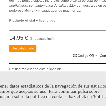
del mal. Equipa objetos increíbles como el
bikini de cota de mall
apuñaladora semiautomática de calibre 12
;y demuestra quien e
poderoso
Munchkin
saqueador de mazmorras.
Producto oficial y licenciado
14,95 €
(impuestos inc.)
Descatalogado
Código QR
Com
Notificarme cuando esté disponible
ener datos estadísticos de la navegación de sus usuario
Puedes consultar la política de privacidad
aquí
amos que aceptas su uso. Para continuar pulsa sobre
Al comprar este producto puedes juntar hasta
7
puntos de fide
mación sobre la política de cookies, haz click en 'Políti
cesta sera de
7
puntos de fidelidad
que se puede convertir en
de
€ 0.05
.