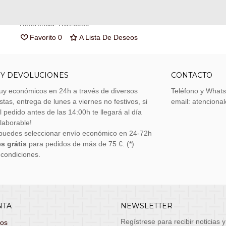
Referencia:
ROL6989
Favorito
0
A Lista De Deseos
 Y DEVOLUCIONES
CONTACTO
uy económicos en 24h a través de diversos
Teléfono y What
stas, entrega de lunes a viernes no festivos, si
email: atenciona
el pedido antes de las 14:00h te llegará al día
 laborable!
puedes seleccionar envío económico en 24-72h
s grátis
para pedidos de más de 75 €. (*)
 condiciones.
NTA
NEWSLETTER
Regístrese para recibir noticias y
dos