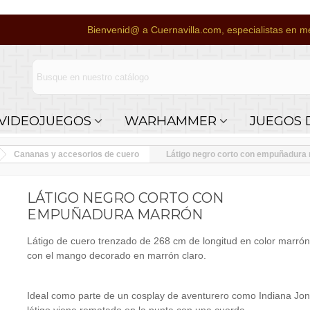
Bienvenid@ a Cuernavilla.com, especialistas en me
VIDEOJUEGOS
WARHAMMER
JUEGOS 
Cananas y accesorios de cuero
Látigo negro corto con empuñadura
LÁTIGO NEGRO CORTO CON
EMPUÑADURA MARRÓN
Látigo de cuero trenzado de 268 cm de longitud en color marró
con el mango decorado en marrón claro.
Ideal como parte de un cosplay de aventurero como Indiana Jon