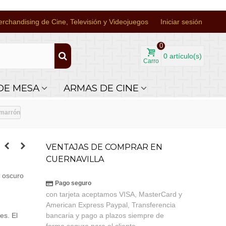
rchandising de Cine, Televisión y Videojuegos
Iniciar sesión
0
0
artículo(s)
Carro
DE MESA
ARMAS DE CINE
 marrón
VENTAJAS DE COMPRAR EN
CUERNAVILLA
n oscuro
Pago seguro
con tarjeta aceptamos VISA, MasterCard y
American Express Paypal, Transferencia
es. El
bancaria y pago a plazos siempre de