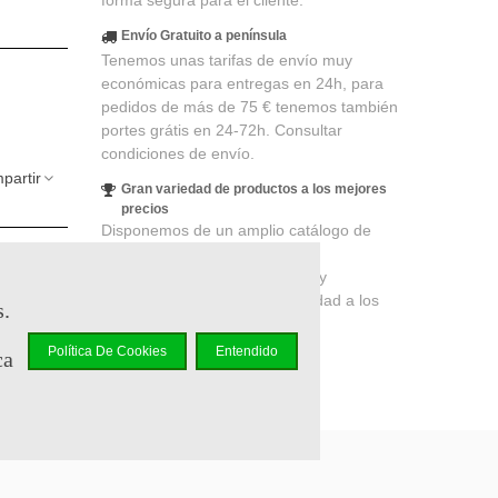
forma segura para el cliente.
Envío Gratuito a península
Tenemos unas tarifas de envío muy
económicas para entregas en 24h, para
pedidos de más de 75 € tenemos también
portes grátis en 24-72h. Consultar
condiciones de envío.
partir
Gran variedad de productos a los mejores
precios
Disponemos de un amplio catálogo de
elidad
.
productos de merchandising y
r en un
coleccionismo de cines, series y
videojuegos, productos de calidad a los
s.
mejores precios.
Política De Cookies
Entendido
ca