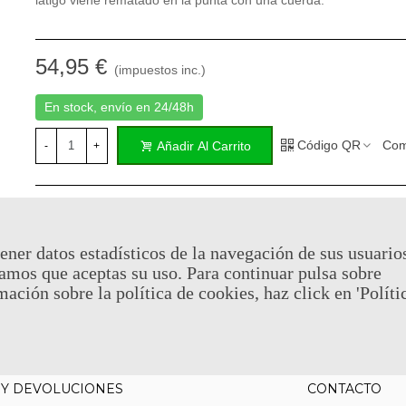
látigo viene rematado en la punta con una cuerda.
54,95 €
(impuestos inc.)
En stock, envío en 24/48h
Código QR
Com
Añadir Al Carrito
-
+
Al comprar este producto puedes juntar hasta
27
puntos de fid
Su cesta sera de
27
puntos de fidelidad
que se puede converti
cupón de
€ 0.19
.
ener datos estadísticos de la navegación de sus usuario
amos que aceptas su uso. Para continuar pulsa sobre
mación sobre la política de cookies, haz click en 'Políti
Referencia:
GUN6481
Favorito
0
A Lista De Deseos
 Y DEVOLUCIONES
CONTACTO