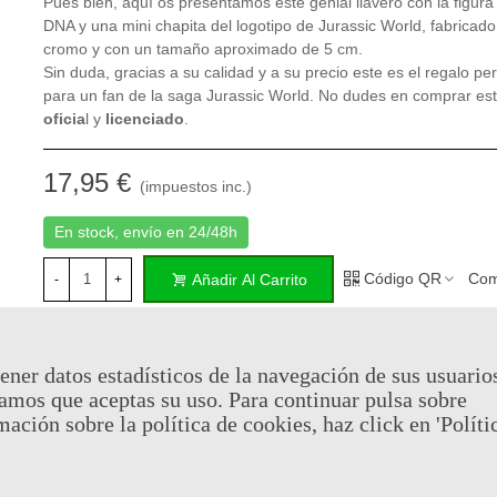
Pues bien, aquí os presentamos este genial llavero con la figura
DNA y una mini chapita del logotipo de Jurassic World, fabricado
cromo y con un tamaño aproximado de 5 cm.
Sin duda, gracias a su calidad y a su precio este es el regalo per
para un fan de la saga Jurassic World. No dudes en comprar es
oficia
l y
licenciado
.
17,95 €
(impuestos inc.)
En stock, envío en 24/48h
Código QR
Com
Añadir Al Carrito
-
+
Al comprar este producto puedes juntar hasta
8
puntos de fide
ener datos estadísticos de la navegación de sus usuario
cesta sera de
8
puntos de fidelidad
que se puede convertir en
amos que aceptas su uso. Para continuar pulsa sobre
de
€ 0.06
.
mación sobre la política de cookies, haz click en 'Políti
Referencia:
FACE408878
Marca:
Factory Entertainment