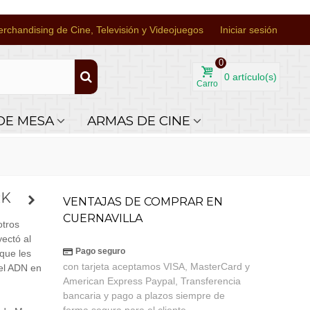
rchandising de Cine, Televisión y Videojuegos
Iniciar sesión
0
0
artículo(s)
Carro
DE MESA
ARMAS DE CINE
RK
VENTAJAS DE COMPRAR EN
CUERNAVILLA
otros
ectó al
Pago seguro
 que les
con tarjeta aceptamos VISA, MasterCard y
del ADN en
American Express Paypal, Transferencia
bancaria y pago a plazos siempre de