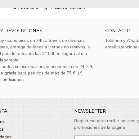
Favorito
0
A Lista De Deseos
 Y DEVOLUCIONES
CONTACTO
uy económicos en 24h a través de diversos
Teléfono y What
stas, entrega de lunes a viernes no festivos, si
email: atenciona
el pedido antes de las 14:00h te llegará al día
 laborable!
puedes seleccionar envío económico en 24-72h
s grátis
para pedidos de más de 75 €. (*)
 condiciones.
NTA
NEWSLETTER
Regístrese para recibir noticias y
dos
promociones de la página
os
ciones