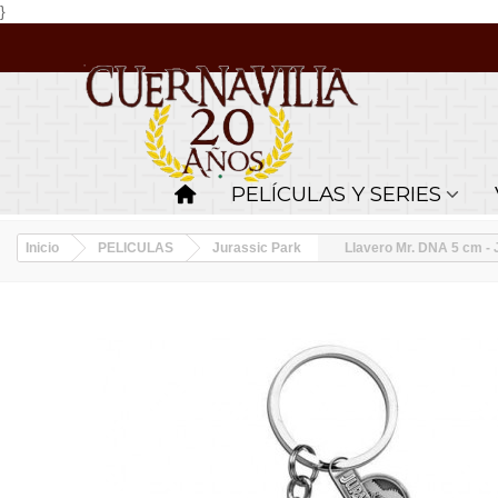
}
PELÍCULAS Y SERIES
Inicio
PELICULAS
Jurassic Park
Llavero Mr. DNA 5 cm - 