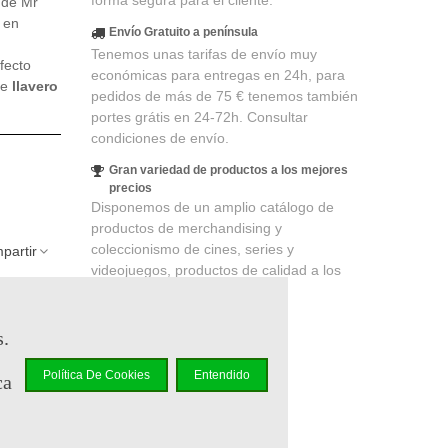
forma segura para el cliente.
 de Mr
 en
Envío Gratuito a península
Tenemos unas tarifas de envío muy
fecto
económicas para entregas en 24h, para
te
llavero
pedidos de más de 75 € tenemos también
portes grátis en 24-72h. Consultar
condiciones de envío.
Gran variedad de productos a los mejores
precios
Disponemos de un amplio catálogo de
productos de merchandising y
coleccionismo de cines, series y
partir
videojuegos, productos de calidad a los
mejores precios.
lidad
. Su
s.
 un cupón
Política De Cookies
Entendido
ca