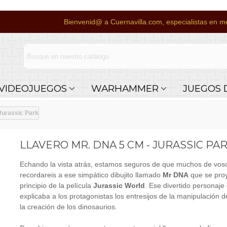
Bienvenid@ a Cuernavilla.com, especialistas en me
VIDEOJUEGOS
WARHAMMER
JUEGOS 
Jurassic Park
LLAVERO MR. DNA 5 CM - JURASSIC PA
Echando la vista atrás, estamos seguros de que muchos de vos
recordareis a ese simpático dibujito llamado
Mr DNA
que se proy
principio de la película
Jurassic World
. Ese divertido personaje
explicaba a los protagonistas los entresijos de la manipulación 
la creación de los dinosaurios.