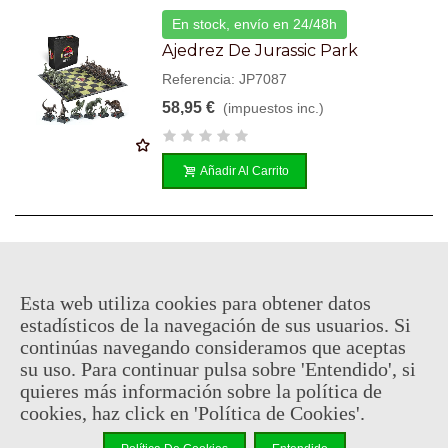
En stock, envío en 24/48h
Ajedrez De Jurassic Park
Referencia: JP7087
58,95 €
(impuestos inc.)
Añadir Al Carrito
En stock, envío en 24/48h
Abrebotellas Garra De Raptor -
Esta web utiliza cookies para obtener datos
Jurassic Park
estadísticos de la navegación de sus usuarios. Si
Referencia: JPK5930
continúas navegando consideramos que aceptas
34,95 €
su uso. Para continuar pulsa sobre 'Entendido', si
(impuestos inc.)
quieres más información sobre la política de
cookies, haz click en 'Política de Cookies'.
Añadir Al Carrito