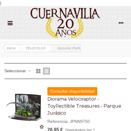
}
Inicio
PELICULAS
Jurassic Park
Seleccionar
Consultar disponibilidad
Diorama Velociraptor -
Toyllectible Treasures - Parque
Jurásico
Referencia: JPNN9750
26,95 €
(impuestos inc.)