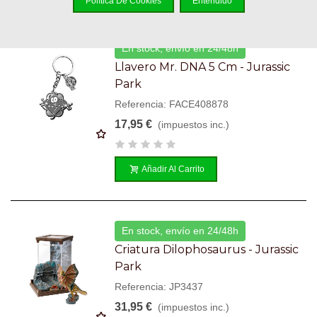
Política De Cookies
Entendido
En stock, envío en 24/48h
Llavero Mr. DNA 5 Cm - Jurassic
Park
Referencia: FACE408878
17,95 €
(impuestos inc.)
Añadir Al Carrito
En stock, envío en 24/48h
Criatura Dilophosaurus - Jurassic
Park
Referencia: JP3437
31,95 €
(impuestos inc.)