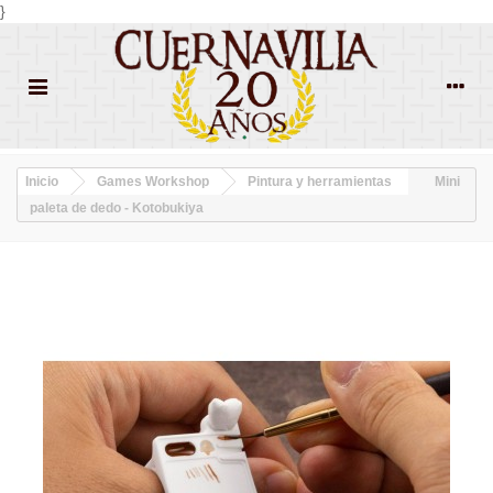
}
Inicio
Games Workshop
Pintura y herramientas
Mini
paleta de dedo - Kotobukiya