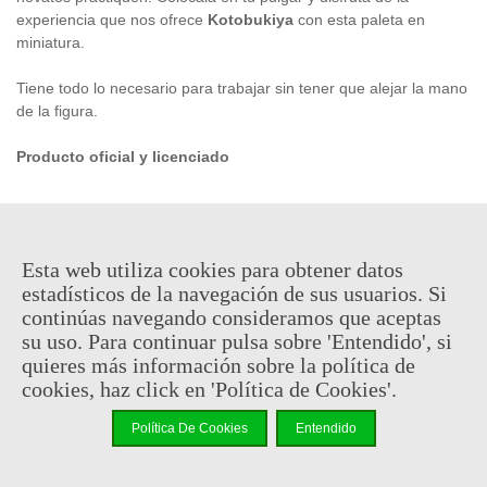
experiencia que nos ofrece
Kotobukiya
con esta paleta en
miniatura.
Tiene todo lo necesario para trabajar sin tener que alejar la mano
de la figura.
Producto oficial y licenciado
7,95 €
(impuestos inc.)
8,95 €
Esta web utiliza cookies para obtener datos
En stock, envío en 24/48h
estadísticos de la navegación de sus usuarios. Si
continúas navegando consideramos que aceptas
-
+
su uso. Para continuar pulsa sobre 'Entendido', si
quieres más información sobre la política de
Añadir Al Carrito
cookies, haz click en 'Política de Cookies'.
Código QR
Compartir
Política De Cookies
Entendido
No hay puntos de recompensa para este producto porque ya hay