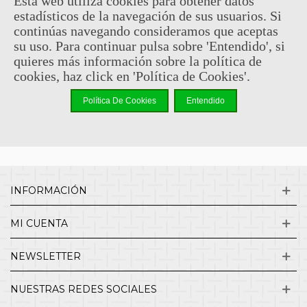
Esta web utiliza cookies para obtener datos
estadísticos de la navegación de sus usuarios. Si
Sin comentarios
continúas navegando consideramos que aceptas
su uso. Para continuar pulsa sobre 'Entendido', si
quieres más información sobre la política de
¿QUIENES SOMOS?
cookies, haz click en 'Política de Cookies'.
Política De Cookies
Entendido
ENVÍOS Y DEVOLUCIONES
CONTACTO
INFORMACIÓN
MI CUENTA
NEWSLETTER
NUESTRAS REDES SOCIALES