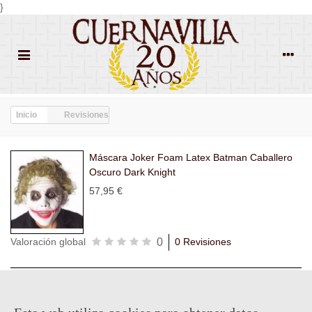
}
Inicio
Revisiones
Máscara Joker Foam Latex Batman Caballero
Oscuro Dark Knight
57,95 €
0
Valoración global
0 Revisiones
Todas las
Todas las
Con
Popularidad
revisiones
(0)
estrellas
(0)
imágenes
(0)