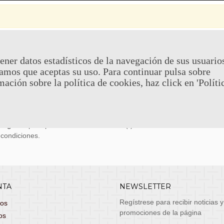
 Y DEVOLUCIONES
CONTACTO
ener datos estadísticos de la navegación de sus usuario
amos que aceptas su uso. Para continuar pulsa sobre
uy económicos en 24h a través de diversos
Teléfono y What
mación sobre la política de cookies, haz click en 'Políti
stas, entrega de lunes a viernes no festivos, si
email: atenciona
el pedido antes de las 14:00h te llegará al día
 laborable!
puedes seleccionar envío económico en 24-72h
s grátis
para pedidos de más de 75 €. (*)
 condiciones.
NTA
NEWSLETTER
Regístrese para recibir noticias y
dos
promociones de la página
os