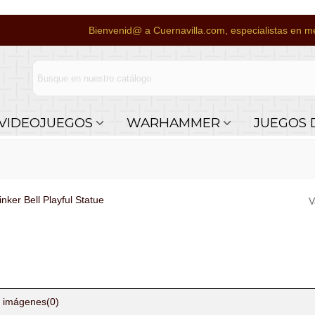
Bienvenid@ a Cuernavilla.com, especialistas en me
VIDEOJUEGOS
WARHAMMER
JUEGOS 
nker Bell Playful Statue
V
 imágenes
(0)