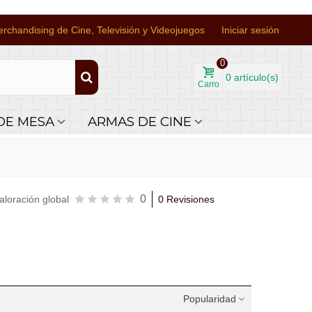
rchandising de Cine, Televisión y Videojuegos
Iniciar sesión
0
0
artículo(s)
Carro
DE MESA
ARMAS DE CINE
0
aloración global
0 Revisiones
Popularidad