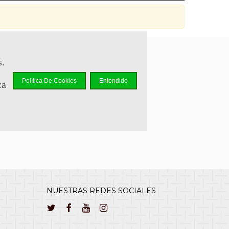
s.
sapp +34 644 110 737
Política De Cookies
Entendido
ca
lcliente@cuernavilla.com
NUESTRAS REDES SOCIALES