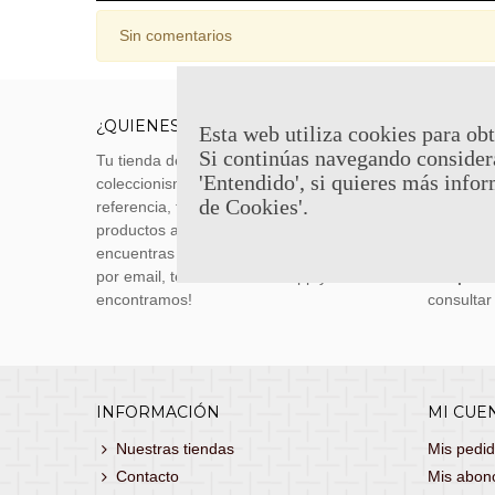
Sin comentarios
¿QUIENES SOMOS?
ENVÍOS
Esta web utiliza cookies para obt
Si continúas navegando consider
Tu tienda de merchandising, artículos de
Envíos m
'Entendido', si quieres más infor
coleccionismo y réplicas históricas de
transporti
de Cookies'.
referencia, tenemos una gran variedad de
realizas 
productos a los mejores precios. Si no
siguiente
encuentras lo que buscas, danos un toque
También 
por email, teléfono o Whatsapp y te lo
con
porte
encontramos!
consultar
INFORMACIÓN
MI CUE
Nuestras tiendas
Mis pedi
Contacto
Mis abon