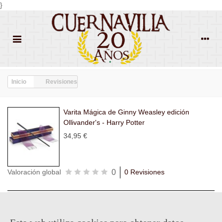
}
Inicio
Revisiones
Varita Mágica de Ginny Weasley edición
Ollivander's - Harry Potter
34,95 €
0
Valoración global
0 Revisiones
Todas las
Todas las
Con
Popularidad
revisiones
(0)
estrellas
(0)
imágenes
(0)