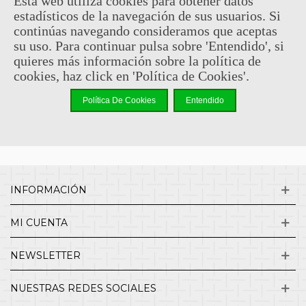
Esta web utiliza cookies para obtener datos
estadísticos de la navegación de sus usuarios. Si
Sin comentarios
continúas navegando consideramos que aceptas
su uso. Para continuar pulsa sobre 'Entendido', si
quieres más información sobre la política de
¿QUIENES SOMOS?
cookies, haz click en 'Política de Cookies'.
Política De Cookies
Entendido
ENVÍOS Y DEVOLUCIONES
CONTACTO
INFORMACIÓN
MI CUENTA
NEWSLETTER
NUESTRAS REDES SOCIALES