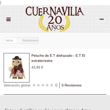
}
Inicio
Revisiones
Peluche de E.T disfrazado - E.T El
extraterrestre
43,95 €
0
Valoración global
0 Revisiones
Todas las
Todas las
Con
Popularidad
revisiones
(0)
estrellas
(0)
imágenes
(0)