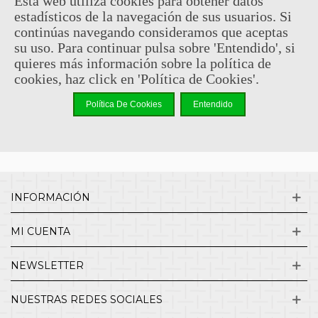
Esta web utiliza cookies para obtener datos
estadísticos de la navegación de sus usuarios. Si
Sin comentarios
continúas navegando consideramos que aceptas
su uso. Para continuar pulsa sobre 'Entendido', si
quieres más información sobre la política de
¿QUIENES SOMOS?
cookies, haz click en 'Política de Cookies'.
Política De Cookies
Entendido
ENVÍOS Y DEVOLUCIONES
CONTACTO
INFORMACIÓN
MI CUENTA
NEWSLETTER
NUESTRAS REDES SOCIALES