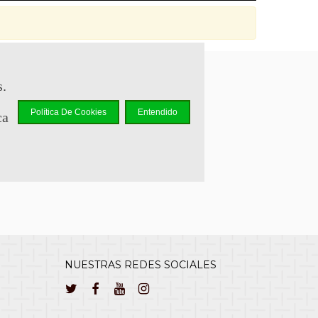
s.
sapp +34 644 110 737
Política De Cookies
Entendido
ca
lcliente@cuernavilla.com
NUESTRAS REDES SOCIALES