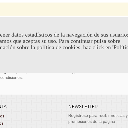
 Y DEVOLUCIONES
CONTACTO
ener datos estadísticos de la navegación de sus usuario
amos que aceptas su uso. Para continuar pulsa sobre
uy económicos en 24h a través de diversos
Teléfono y What
mación sobre la política de cookies, haz click en 'Políti
stas, entrega de lunes a viernes no festivos, si
email: atenciona
el pedido antes de las 14:00h te llegará al día
 laborable!
puedes seleccionar envío económico en 24-72h
s grátis
para pedidos de más de 75 €. (*)
 condiciones.
NTA
NEWSLETTER
Regístrese para recibir noticias y
dos
promociones de la página
os