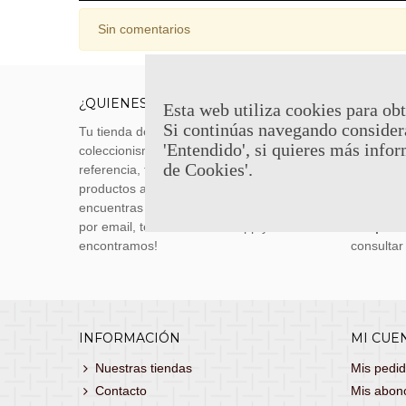
Sin comentarios
¿QUIENES SOMOS?
ENVÍOS
Esta web utiliza cookies para obt
Si continúas navegando consider
Tu tienda de merchandising, artículos de
Envíos m
'Entendido', si quieres más infor
coleccionismo y réplicas históricas de
transporti
de Cookies'.
referencia, tenemos una gran variedad de
realizas 
productos a los mejores precios. Si no
siguiente
encuentras lo que buscas, danos un toque
También 
por email, teléfono o Whatsapp y te lo
con
porte
encontramos!
consultar
INFORMACIÓN
MI CUE
Nuestras tiendas
Mis pedi
Contacto
Mis abon