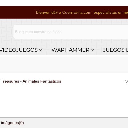
Bienvenid@ a Cuernavilla.com, especialistas en me
VIDEOJUEGOS
WARHAMMER
JUEGOS 
 Treasures - Animales Fantásticos
V
 imágenes
(0)