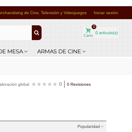
rchandising de Cine, Televisión y Videojuegos
Iniciar sesión
0
0
artículo(s)
Carro
DE MESA
ARMAS DE CINE
0
aloración global
0 Revisiones
Popularidad