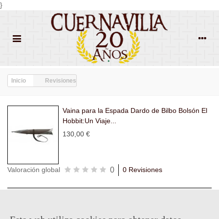
}
Inicio
Revisiones
Vaina para la Espada Dardo de Bilbo Bolsón El
Hobbit:Un Viaje...
130,00 €
0
Valoración global
0 Revisiones
Todas las
Todas las
Con
Popularidad
revisiones
(0)
estrellas
(0)
imágenes
(0)