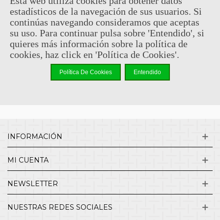
Esta web utiliza cookies para obtener datos
estadísticos de la navegación de sus usuarios. Si
Sin comentarios
continúas navegando consideramos que aceptas
su uso. Para continuar pulsa sobre 'Entendido', si
quieres más información sobre la política de
¿QUIENES SOMOS?
cookies, haz click en 'Política de Cookies'.
Política De Cookies
Entendido
ENVÍOS Y DEVOLUCIONES
CONTACTO
INFORMACIÓN
MI CUENTA
NEWSLETTER
NUESTRAS REDES SOCIALES