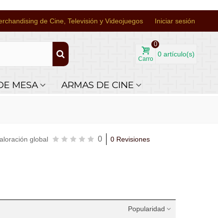
rchandising de Cine, Televisión y Videojuegos
Iniciar sesión
0
0
artículo(s)
Carro
DE MESA
ARMAS DE CINE
0
aloración global
0 Revisiones
Popularidad