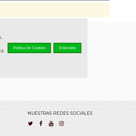
s.
sapp +34 644 110 737
Política De Cookies
Entendido
ca
lcliente@cuernavilla.com
NUESTRAS REDES SOCIALES