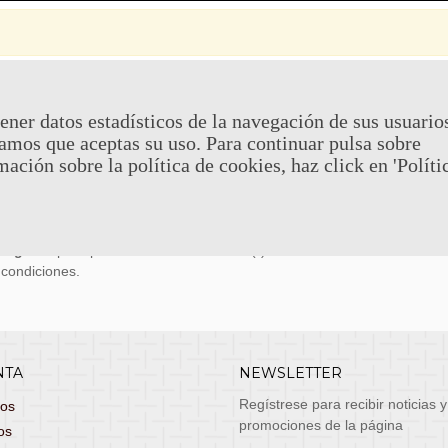
 Y DEVOLUCIONES
CONTACTO
ener datos estadísticos de la navegación de sus usuario
amos que aceptas su uso. Para continuar pulsa sobre
uy económicos en 24h a través de diversos
Teléfono y What
mación sobre la política de cookies, haz click en 'Políti
stas, entrega de lunes a viernes no festivos, si
email: atenciona
el pedido antes de las 14:00h te llegará al día
 laborable!
puedes seleccionar envío económico en 24-72h
s grátis
para pedidos de más de 75 €. (*)
 condiciones.
NTA
NEWSLETTER
Regístrese para recibir noticias y
dos
promociones de la página
os