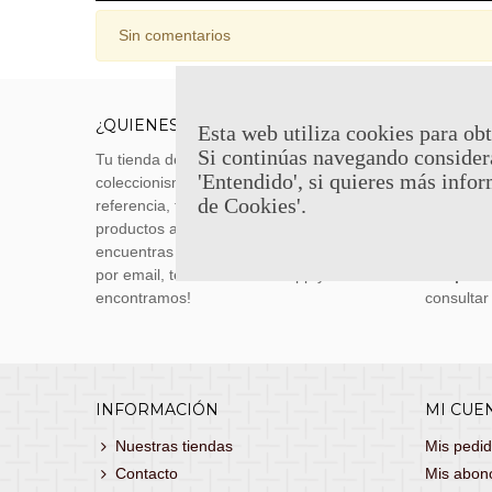
Sin comentarios
¿QUIENES SOMOS?
ENVÍOS
Esta web utiliza cookies para obt
Si continúas navegando consider
Tu tienda de merchandising, artículos de
Envíos m
'Entendido', si quieres más infor
coleccionismo y réplicas históricas de
transporti
de Cookies'.
referencia, tenemos una gran variedad de
realizas 
productos a los mejores precios. Si no
siguiente
encuentras lo que buscas, danos un toque
También 
por email, teléfono o Whatsapp y te lo
con
porte
encontramos!
consultar
INFORMACIÓN
MI CUE
Nuestras tiendas
Mis pedi
Contacto
Mis abon