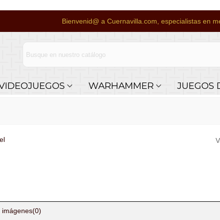
Bienvenid@ a Cuernavilla.com, especialistas en me
VIDEOJUEGOS
WARHAMMER
JUEGOS 
el
V
 imágenes
(0)