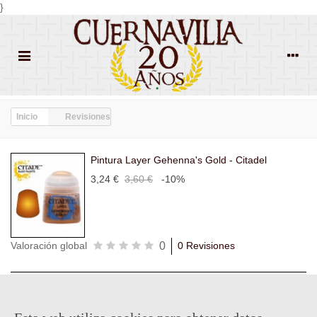
}
Inicio
Revisiones
Pintura Layer Gehenna's Gold - Citadel
3,24 €
3,60 €
-10%
0
Valoración global
0 Revisiones
Todas las
Todas las
Con
Popularidad
revisiones
(0)
estrellas
(0)
imágenes
(0)