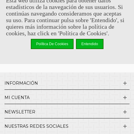
Esta web utiliza cookies para obtener datos
estadísticos de la navegación de sus usuarios. Si
Sin comentarios
continúas navegando consideramos que aceptas
su uso. Para continuar pulsa sobre 'Entendido', si
quieres más información sobre la política de
¿QUIENES SOMOS?
cookies, haz click en 'Política de Cookies'.
Política De Cookies
Entendido
ENVÍOS Y DEVOLUCIONES
CONTACTO
INFORMACIÓN
MI CUENTA
NEWSLETTER
NUESTRAS REDES SOCIALES