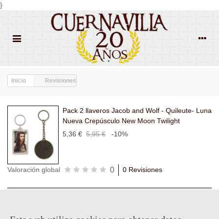
}
Inicio
Revisiones
Pack 2 llaveros Jacob and Wolf - Quileute- Luna
Nueva Crepúsculo New Moon Twilight
5,36 €
5,95 €
-10%
0
Valoración global
0 Revisiones
Todas las
Todas las
Con
Popularidad
revisiones
(0)
estrellas
(0)
imágenes
(0)