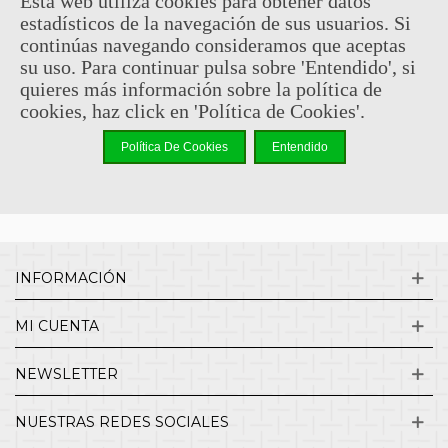
Esta web utiliza cookies para obtener datos
estadísticos de la navegación de sus usuarios. Si
Sin comentarios
continúas navegando consideramos que aceptas
su uso. Para continuar pulsa sobre 'Entendido', si
quieres más información sobre la política de
¿QUIENES SOMOS?
cookies, haz click en 'Política de Cookies'.
Política De Cookies
Entendido
ENVÍOS Y DEVOLUCIONES
CONTACTO
INFORMACIÓN
MI CUENTA
NEWSLETTER
NUESTRAS REDES SOCIALES