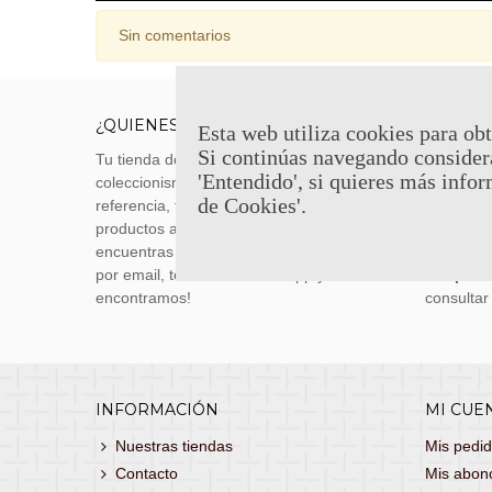
Sin comentarios
¿QUIENES SOMOS?
ENVÍOS
Esta web utiliza cookies para obt
Si continúas navegando consider
Tu tienda de merchandising, artículos de
Envíos m
'Entendido', si quieres más infor
coleccionismo y réplicas históricas de
transporti
de Cookies'.
referencia, tenemos una gran variedad de
realizas 
productos a los mejores precios. Si no
siguiente
encuentras lo que buscas, danos un toque
También 
por email, teléfono o Whatsapp y te lo
con
porte
encontramos!
consultar
INFORMACIÓN
MI CUE
Nuestras tiendas
Mis pedi
Contacto
Mis abon