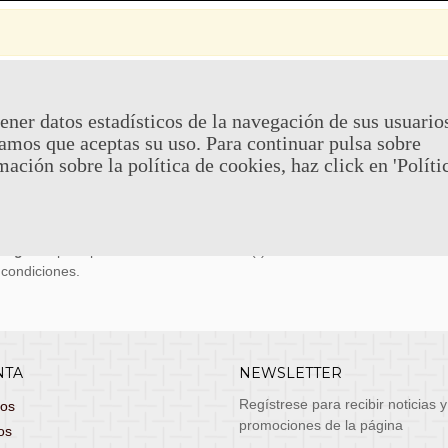
 Y DEVOLUCIONES
CONTACTO
ener datos estadísticos de la navegación de sus usuario
amos que aceptas su uso. Para continuar pulsa sobre
uy económicos en 24h a través de diversos
Teléfono y What
mación sobre la política de cookies, haz click en 'Políti
stas, entrega de lunes a viernes no festivos, si
email: atenciona
el pedido antes de las 14:00h te llegará al día
 laborable!
puedes seleccionar envío económico en 24-72h
s grátis
para pedidos de más de 75 €. (*)
 condiciones.
NTA
NEWSLETTER
Regístrese para recibir noticias y
dos
promociones de la página
os