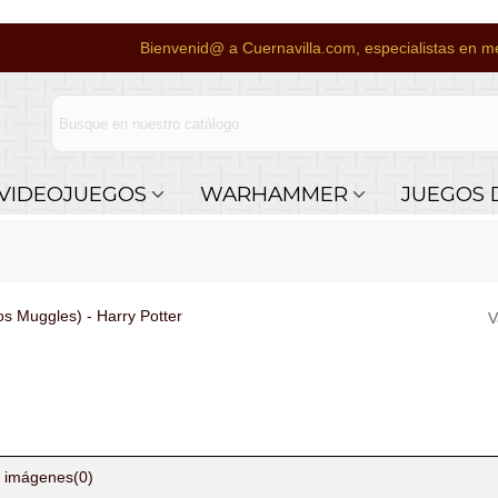
Bienvenid@ a Cuernavilla.com, especialistas en me
VIDEOJUEGOS
WARHAMMER
JUEGOS 
 Muggles) - Harry Potter
V
 imágenes
(0)