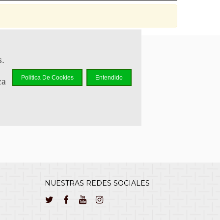
s.
sapp +34 644 110 737
Política De Cookies
Entendido
ca
lcliente@cuernavilla.com
NUESTRAS REDES SOCIALES