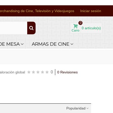
rchandising de Cine, Televisión y Videojuegos
Iniciar sesión
0
0
artículo(s)
Carro
DE MESA
ARMAS DE CINE
0
aloración global
0 Revisiones
Popularidad