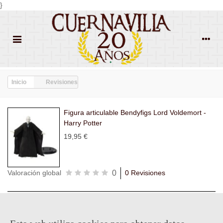
}
Inicio
Revisiones
Figura articulable Bendyfigs Lord Voldemort -
Harry Potter
19,95 €
0
Valoración global
0 Revisiones
Todas las
Todas las
Con
Popularidad
revisiones
(0)
estrellas
(0)
imágenes
(0)