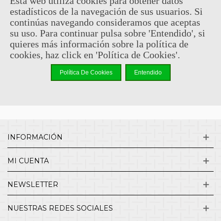
Esta web utiliza cookies para obtener datos
estadísticos de la navegación de sus usuarios. Si
Sin comentarios
continúas navegando consideramos que aceptas
su uso. Para continuar pulsa sobre 'Entendido', si
quieres más información sobre la política de
¿QUIENES SOMOS?
cookies, haz click en 'Política de Cookies'.
Política De Cookies
Entendido
ENVÍOS Y DEVOLUCIONES
CONTACTO
INFORMACIÓN
MI CUENTA
NEWSLETTER
NUESTRAS REDES SOCIALES