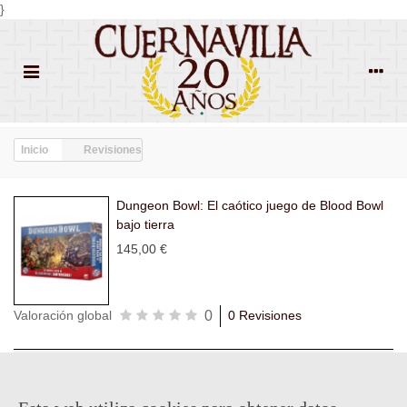
}
Inicio
Revisiones
Dungeon Bowl: El caótico juego de Blood Bowl
bajo tierra
145,00 €
0
Valoración global
0 Revisiones
Todas las
Todas las
Con
Popularidad
revisiones
(0)
estrellas
(0)
imágenes
(0)