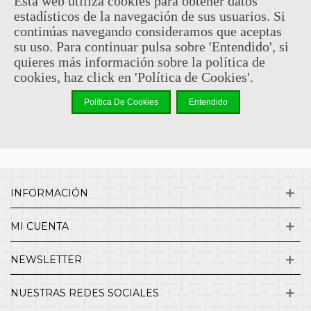
Esta web utiliza cookies para obtener datos
estadísticos de la navegación de sus usuarios. Si
Sin comentarios
continúas navegando consideramos que aceptas
su uso. Para continuar pulsa sobre 'Entendido', si
quieres más información sobre la política de
¿QUIENES SOMOS?
cookies, haz click en 'Política de Cookies'.
Política De Cookies
Entendido
ENVÍOS Y DEVOLUCIONES
CONTACTO
INFORMACIÓN
MI CUENTA
NEWSLETTER
NUESTRAS REDES SOCIALES