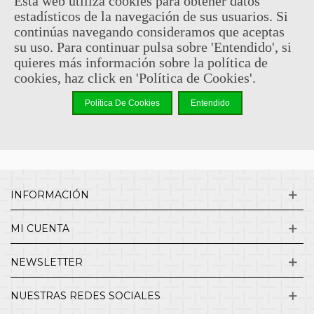
Esta web utiliza cookies para obtener datos
estadísticos de la navegación de sus usuarios. Si
Sin comentarios
continúas navegando consideramos que aceptas
su uso. Para continuar pulsa sobre 'Entendido', si
quieres más información sobre la política de
¿QUIENES SOMOS?
cookies, haz click en 'Política de Cookies'.
Política De Cookies
Entendido
ENVÍOS Y DEVOLUCIONES
CONTACTO
INFORMACIÓN
MI CUENTA
NEWSLETTER
NUESTRAS REDES SOCIALES