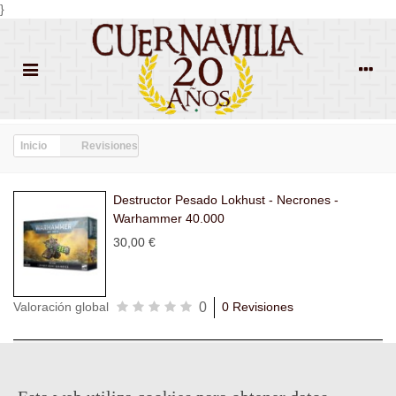
}
Inicio
Revisiones
Destructor Pesado Lokhust - Necrones -
Warhammer 40.000
30,00 €
0
Valoración global
0 Revisiones
Todas las
Todas las
Con
Popularidad
revisiones
(0)
estrellas
(0)
imágenes
(0)