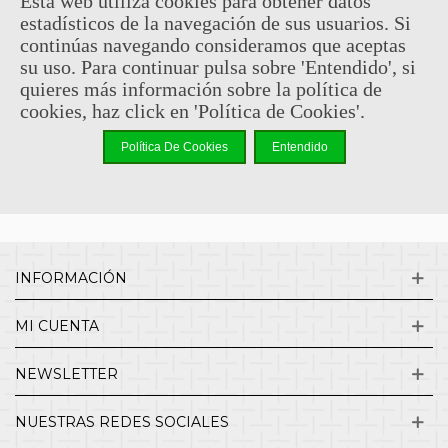
Esta web utiliza cookies para obtener datos
estadísticos de la navegación de sus usuarios. Si
Sin comentarios
continúas navegando consideramos que aceptas
su uso. Para continuar pulsa sobre 'Entendido', si
quieres más información sobre la política de
¿QUIENES SOMOS?
cookies, haz click en 'Política de Cookies'.
Política De Cookies
Entendido
ENVÍOS Y DEVOLUCIONES
CONTACTO
INFORMACIÓN
MI CUENTA
NEWSLETTER
NUESTRAS REDES SOCIALES