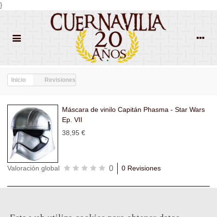
}
Inicio
Revisiones
Máscara de vinilo Capitán Phasma - Star Wars
Ep. VII
38,95 €
0
Valoración global
0 Revisiones
Todas las
Todas las
Con
Popularidad
revisiones
(0)
estrellas
(0)
imágenes
(0)