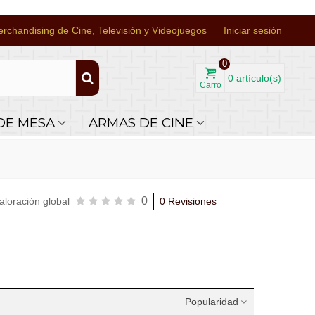
rchandising de Cine, Televisión y Videojuegos
Iniciar sesión
0
0
artículo(s)
Carro
DE MESA
ARMAS DE CINE
0
aloración global
0 Revisiones
Popularidad