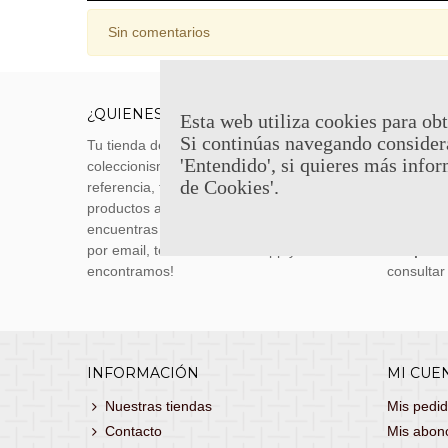
Sin comentarios
¿QUIENES SOMOS?
ENVÍOS
Esta web utiliza cookies para obt
Si continúas navegando consider
Tu tienda de merchandising, artículos de
Envíos m
'Entendido', si quieres más infor
coleccionismo y réplicas históricas de
transporti
de Cookies'.
referencia, tenemos una gran variedad de
realizas 
productos a los mejores precios. Si no
siguiente
encuentras lo que buscas, danos un toque
También 
por email, teléfono o Whatsapp y te lo
con
porte
encontramos!
consultar
INFORMACIÓN
MI CUE
Nuestras tiendas
Mis pedi
Contacto
Mis abon