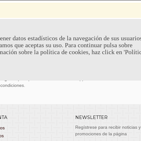
 Y DEVOLUCIONES
CONTACTO
ener datos estadísticos de la navegación de sus usuario
amos que aceptas su uso. Para continuar pulsa sobre
uy económicos en 24h a través de diversos
Teléfono y What
mación sobre la política de cookies, haz click en 'Políti
stas, entrega de lunes a viernes no festivos, si
email: atenciona
el pedido antes de las 14:00h te llegará al día
 laborable!
puedes seleccionar envío económico en 24-72h
s grátis
para pedidos de más de 75 €. (*)
 condiciones.
NTA
NEWSLETTER
Regístrese para recibir noticias y
dos
promociones de la página
os