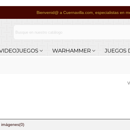
Bienvenid@ a Cuernavilla.com, especialistas en me
VIDEOJUEGOS
WARHAMMER
JUEGOS 
V
 imágenes
(0)