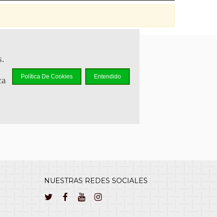
s.
sapp +34 644 110 737
Política De Cookies
Entendido
ca
lcliente@cuernavilla.com
NUESTRAS REDES SOCIALES