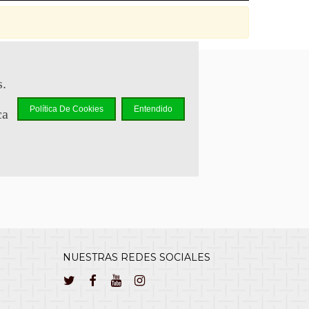
s.
sapp +34 644 110 737
Política De Cookies
Entendido
ca
lcliente@cuernavilla.com
NUESTRAS REDES SOCIALES