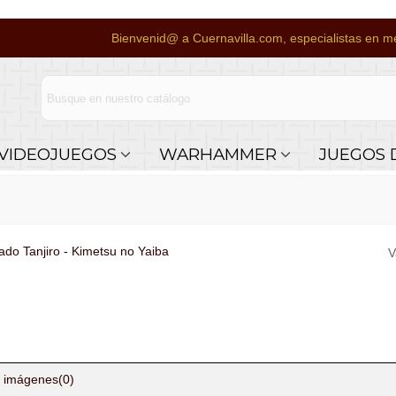
Bienvenid@ a Cuernavilla.com, especialistas en me
VIDEOJUEGOS
WARHAMMER
JUEGOS 
ado Tanjiro - Kimetsu no Yaiba
V
 imágenes
(0)