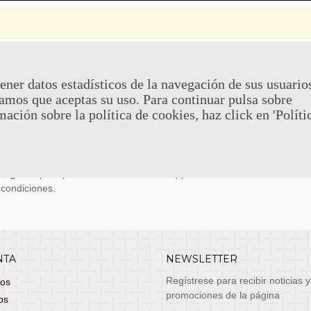
 Y DEVOLUCIONES
CONTACTO
ener datos estadísticos de la navegación de sus usuario
amos que aceptas su uso. Para continuar pulsa sobre
uy económicos en 24h a través de diversos
Teléfono y What
mación sobre la política de cookies, haz click en 'Políti
stas, entrega de lunes a viernes no festivos, si
email: atenciona
el pedido antes de las 14:00h te llegará al día
 laborable!
puedes seleccionar envío económico en 24-72h
s grátis
para pedidos de más de 75 €. (*)
 condiciones.
NTA
NEWSLETTER
Regístrese para recibir noticias y
dos
promociones de la página
os