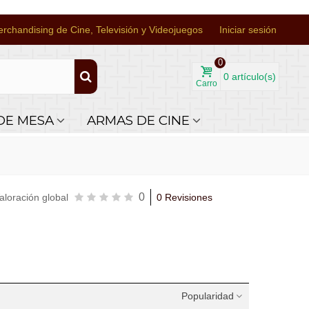
rchandising de Cine, Televisión y Videojuegos
Iniciar sesión
0
0
artículo(s)
Carro
DE MESA
ARMAS DE CINE
0
aloración global
0 Revisiones
Popularidad