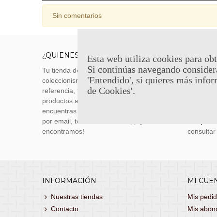
Sin comentarios
¿QUIENES SOMOS?
ENVÍOS
Esta web utiliza cookies para obt
Si continúas navegando consider
Tu tienda de merchandising, artículos de
Envíos m
'Entendido', si quieres más infor
coleccionismo y réplicas históricas de
transporti
de Cookies'.
referencia, tenemos una gran variedad de
realizas 
productos a los mejores precios. Si no
siguiente
encuentras lo que buscas, danos un toque
También 
por email, teléfono o Whatsapp y te lo
con
porte
encontramos!
consultar
INFORMACIÓN
MI CUE
Nuestras tiendas
Mis pedi
Contacto
Mis abon