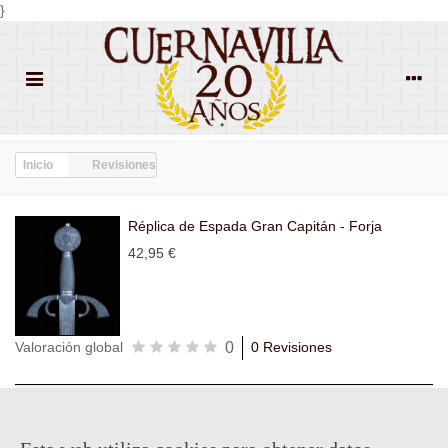
}
Inicio
Revisiones
Réplica de Espada Gran Capitán - Forja
42,95 €
0
Valoración global
0 Revisiones
Todas las
Todas las
Con
Popularidad
revisiones
(0)
estrellas
(0)
imágenes
(0)