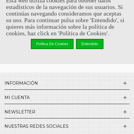
Esta web utiliza cookies para obtener datos
estadísticos de la navegación de sus usuarios. Si
Sin comentarios
continúas navegando consideramos que aceptas
su uso. Para continuar pulsa sobre 'Entendido', si
quieres más información sobre la política de
¿QUIENES SOMOS?
cookies, haz click en 'Política de Cookies'.
Política De Cookies
Entendido
ENVÍOS Y DEVOLUCIONES
CONTACTO
INFORMACIÓN
MI CUENTA
NEWSLETTER
NUESTRAS REDES SOCIALES