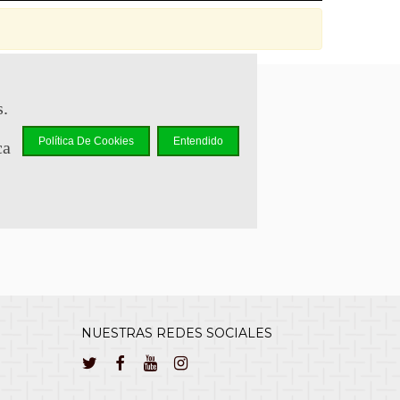
s.
sapp +34 644 110 737
Política De Cookies
Entendido
ca
lcliente@cuernavilla.com
NUESTRAS REDES SOCIALES