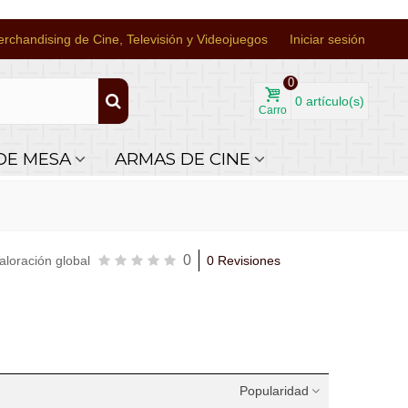
rchandising de Cine, Televisión y Videojuegos
Iniciar sesión
0
0
artículo(s)
Carro
DE MESA
ARMAS DE CINE
0
aloración global
0 Revisiones
Popularidad