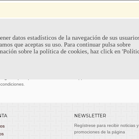
 Y DEVOLUCIONES
CONTACTO
ener datos estadísticos de la navegación de sus usuario
amos que aceptas su uso. Para continuar pulsa sobre
uy económicos en 24h a través de diversos
Teléfono y What
mación sobre la política de cookies, haz click en 'Políti
stas, entrega de lunes a viernes no festivos, si
email: atenciona
el pedido antes de las 14:00h te llegará al día
 laborable!
puedes seleccionar envío económico en 24-72h
s grátis
para pedidos de más de 75 €. (*)
 condiciones.
NTA
NEWSLETTER
Regístrese para recibir noticias y
dos
promociones de la página
os