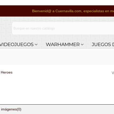
Bienvenid@ a Cuernavilla.com, especialistas en me
VIDEOJUEGOS
WARHAMMER
JUEGOS 
 Heroes
V
 imágenes
(0)