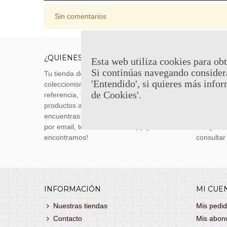
Sin comentarios
¿QUIENES SOMOS?
ENVÍOS
Esta web utiliza cookies para obt
Si continúas navegando consider
Tu tienda de merchandising, artículos de
Envíos m
'Entendido', si quieres más infor
coleccionismo y réplicas históricas de
transporti
de Cookies'.
referencia, tenemos una gran variedad de
realizas 
productos a los mejores precios. Si no
siguiente
encuentras lo que buscas, danos un toque
También 
por email, teléfono o Whatsapp y te lo
con
porte
encontramos!
consultar
INFORMACIÓN
MI CUE
Nuestras tiendas
Mis pedi
Contacto
Mis abon