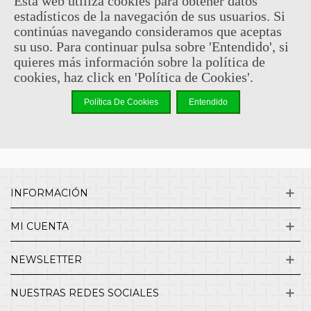
Esta web utiliza cookies para obtener datos
estadísticos de la navegación de sus usuarios. Si
Sin comentarios
continúas navegando consideramos que aceptas
su uso. Para continuar pulsa sobre 'Entendido', si
quieres más información sobre la política de
¿QUIENES SOMOS?
cookies, haz click en 'Política de Cookies'.
Política De Cookies
Entendido
ENVÍOS Y DEVOLUCIONES
CONTACTO
INFORMACIÓN
MI CUENTA
NEWSLETTER
NUESTRAS REDES SOCIALES