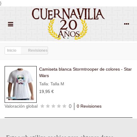
}
Inicio
Revisiones
Camiseta blanca Stormtrooper de colores - Star
Wars
Talla: Talla M
19,95 €
0
Valoración global
0 Revisiones
Todas las
Todas las
Con
Popularidad
revisiones
(0)
estrellas
(0)
imágenes
(0)