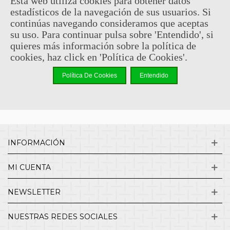
Esta web utiliza cookies para obtener datos
estadísticos de la navegación de sus usuarios. Si
Sin comentarios
continúas navegando consideramos que aceptas
su uso. Para continuar pulsa sobre 'Entendido', si
quieres más información sobre la política de
¿QUIENES SOMOS?
cookies, haz click en 'Política de Cookies'.
Política De Cookies
Entendido
ENVÍOS Y DEVOLUCIONES
CONTACTO
INFORMACIÓN
MI CUENTA
NEWSLETTER
NUESTRAS REDES SOCIALES