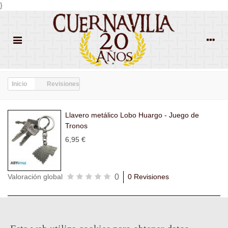
}
Inicio
Revisiones
Llavero metálico Lobo Huargo - Juego de
Tronos
6,95 €
0
Valoración global
0 Revisiones
Todas las
Todas las
Con
Popularidad
revisiones
(0)
estrellas
(0)
imágenes
(0)