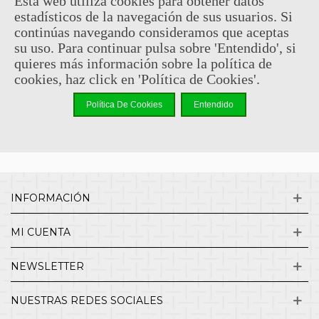
Esta web utiliza cookies para obtener datos
estadísticos de la navegación de sus usuarios. Si
Sin comentarios
continúas navegando consideramos que aceptas
su uso. Para continuar pulsa sobre 'Entendido', si
quieres más información sobre la política de
¿QUIENES SOMOS?
cookies, haz click en 'Política de Cookies'.
Política De Cookies
Entendido
ENVÍOS Y DEVOLUCIONES
CONTACTO
INFORMACIÓN
MI CUENTA
NEWSLETTER
NUESTRAS REDES SOCIALES