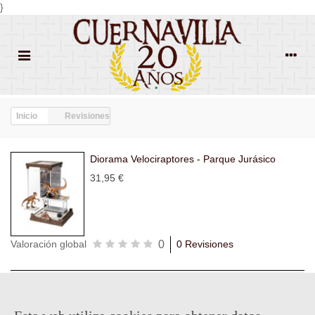
}
Inicio
Revisiones
Diorama Velociraptores - Parque Jurásico
31,95 €
0
Valoración global
0 Revisiones
Todas las
Todas las
Con
Popularidad
revisiones
(0)
estrellas
(0)
imágenes
(0)