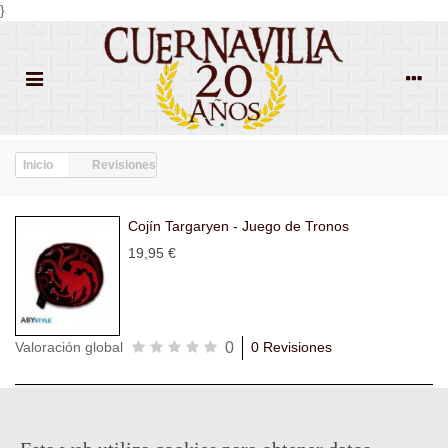
}
Inicio
Revisiones
Cojín Targaryen - Juego de Tronos
19,95 €
0
Valoración global
0 Revisiones
Todas las
Todas las
Con
Popularidad
revisiones
(0)
estrellas
(0)
imágenes
(0)