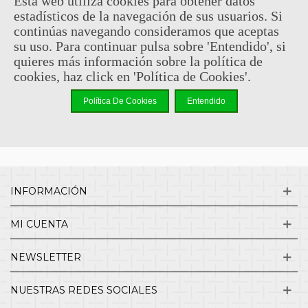
Esta web utiliza cookies para obtener datos
estadísticos de la navegación de sus usuarios. Si
Sin comentarios
continúas navegando consideramos que aceptas
su uso. Para continuar pulsa sobre 'Entendido', si
quieres más información sobre la política de
¿QUIENES SOMOS?
cookies, haz click en 'Política de Cookies'.
Política De Cookies
Entendido
ENVÍOS Y DEVOLUCIONES
CONTACTO
INFORMACIÓN
MI CUENTA
NEWSLETTER
NUESTRAS REDES SOCIALES