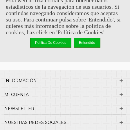
Esta web utiliza cookies para obtener datos
estadísticos de la navegación de sus usuarios. Si
Sin comentarios
continúas navegando consideramos que aceptas
su uso. Para continuar pulsa sobre 'Entendido', si
quieres más información sobre la política de
¿QUIENES SOMOS?
cookies, haz click en 'Política de Cookies'.
Política De Cookies
Entendido
ENVÍOS Y DEVOLUCIONES
CONTACTO
INFORMACIÓN
MI CUENTA
NEWSLETTER
NUESTRAS REDES SOCIALES