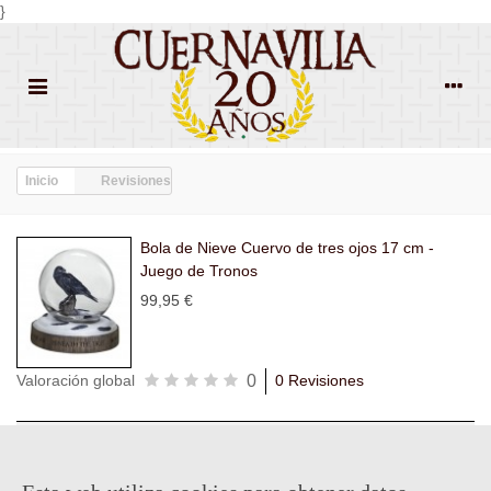
}
Inicio
Revisiones
Bola de Nieve Cuervo de tres ojos 17 cm -
Juego de Tronos
99,95 €
0
Valoración global
0 Revisiones
Todas las
Todas las
Con
Popularidad
revisiones
(0)
estrellas
(0)
imágenes
(0)