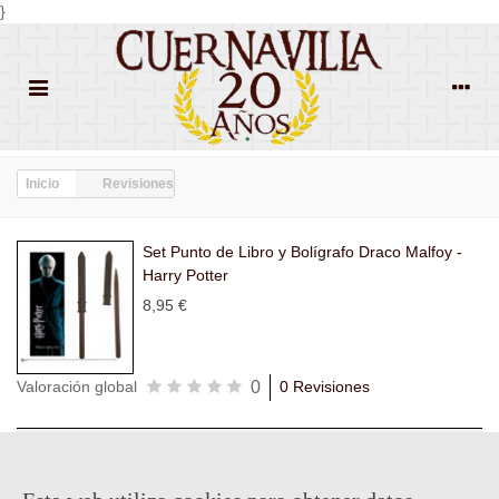
}
Inicio
Revisiones
Set Punto de Libro y Bolígrafo Draco Malfoy -
Harry Potter
8,95 €
0
Valoración global
0 Revisiones
Todas las
Todas las
Con
Popularidad
revisiones
(0)
estrellas
(0)
imágenes
(0)