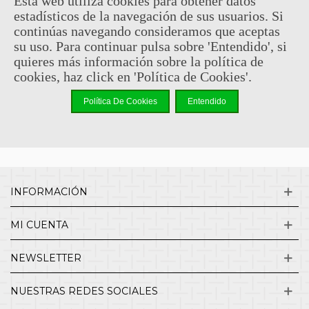
Esta web utiliza cookies para obtener datos
estadísticos de la navegación de sus usuarios. Si
Sin comentarios
continúas navegando consideramos que aceptas
su uso. Para continuar pulsa sobre 'Entendido', si
quieres más información sobre la política de
¿QUIENES SOMOS?
cookies, haz click en 'Política de Cookies'.
Política De Cookies
Entendido
ENVÍOS Y DEVOLUCIONES
CONTACTO
INFORMACIÓN
MI CUENTA
NEWSLETTER
NUESTRAS REDES SOCIALES