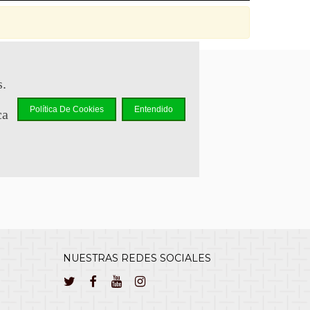
s.
sapp +34 644 110 737
Política De Cookies
Entendido
ca
lcliente@cuernavilla.com
NUESTRAS REDES SOCIALES