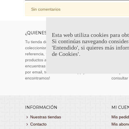
Sin comentarios
¿QUIENES SOMOS?
ENVÍOS
Esta web utiliza cookies para obt
Si continúas navegando consider
Tu tienda de merchandising, artículos de
Envíos m
'Entendido', si quieres más infor
coleccionismo y réplicas históricas de
transporti
de Cookies'.
referencia, tenemos una gran variedad de
realizas 
productos a los mejores precios. Si no
siguiente
encuentras lo que buscas, danos un toque
También 
por email, teléfono o Whatsapp y te lo
con
porte
encontramos!
consultar
INFORMACIÓN
MI CUE
Nuestras tiendas
Mis pedi
Contacto
Mis abon