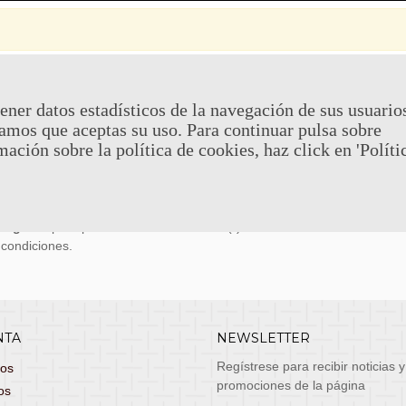
 Y DEVOLUCIONES
CONTACTO
ener datos estadísticos de la navegación de sus usuario
amos que aceptas su uso. Para continuar pulsa sobre
uy económicos en 24h a través de diversos
Teléfono y What
mación sobre la política de cookies, haz click en 'Políti
stas, entrega de lunes a viernes no festivos, si
email: atenciona
el pedido antes de las 14:00h te llegará al día
 laborable!
puedes seleccionar envío económico en 24-72h
s grátis
para pedidos de más de 75 €. (*)
 condiciones.
NTA
NEWSLETTER
Regístrese para recibir noticias y
dos
promociones de la página
os