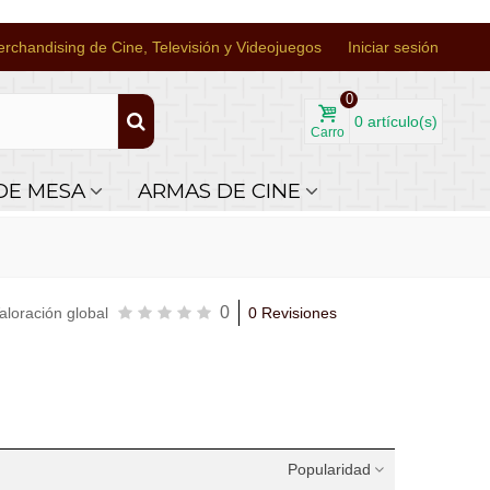
rchandising de Cine, Televisión y Videojuegos
Iniciar sesión
0
0
artículo(s)
Carro
DE MESA
ARMAS DE CINE
0
aloración global
0 Revisiones
Popularidad