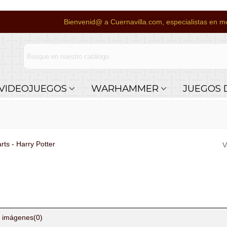
Bienvenid@ a Cuernavilla.com, especialistas en me
VIDEOJUEGOS
WARHAMMER
JUEGOS 
ts - Harry Potter
V
 imágenes
(0)