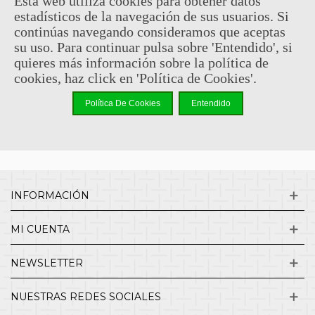
Esta web utiliza cookies para obtener datos
estadísticos de la navegación de sus usuarios. Si
Sin comentarios
continúas navegando consideramos que aceptas
su uso. Para continuar pulsa sobre 'Entendido', si
quieres más información sobre la política de
¿QUIENES SOMOS?
cookies, haz click en 'Política de Cookies'.
Política De Cookies
Entendido
ENVÍOS Y DEVOLUCIONES
CONTACTO
INFORMACIÓN
MI CUENTA
NEWSLETTER
NUESTRAS REDES SOCIALES