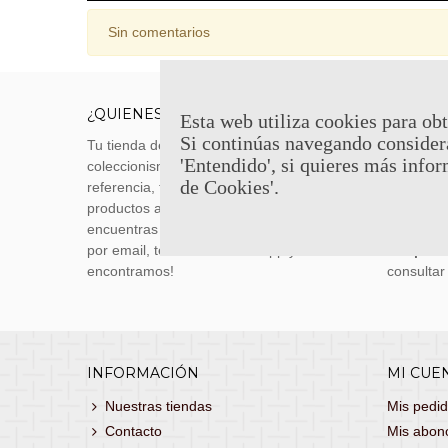
Sin comentarios
¿QUIENES SOMOS?
ENVÍOS
Esta web utiliza cookies para obt
Si continúas navegando consider
Tu tienda de merchandising, artículos de
Envíos m
'Entendido', si quieres más infor
coleccionismo y réplicas históricas de
transporti
de Cookies'.
referencia, tenemos una gran variedad de
realizas 
productos a los mejores precios. Si no
siguiente
encuentras lo que buscas, danos un toque
También 
por email, teléfono o Whatsapp y te lo
con
porte
encontramos!
consultar
INFORMACIÓN
MI CUE
Nuestras tiendas
Mis pedi
Contacto
Mis abon