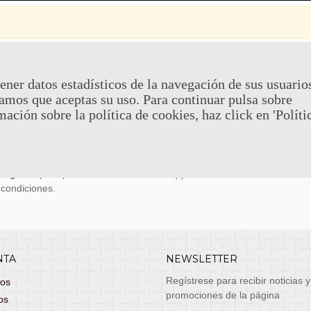
 Y DEVOLUCIONES
CONTACTO
ener datos estadísticos de la navegación de sus usuario
amos que aceptas su uso. Para continuar pulsa sobre
uy económicos en 24h a través de diversos
Teléfono y What
mación sobre la política de cookies, haz click en 'Políti
stas, entrega de lunes a viernes no festivos, si
email: atenciona
el pedido antes de las 14:00h te llegará al día
 laborable!
puedes seleccionar envío económico en 24-72h
s grátis
para pedidos de más de 75 €. (*)
 condiciones.
NTA
NEWSLETTER
Regístrese para recibir noticias y
dos
promociones de la página
os