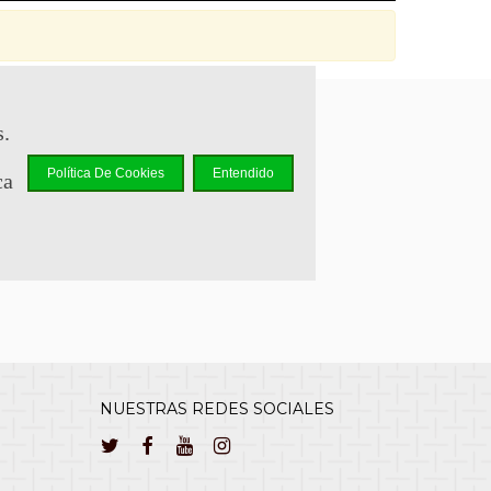
s.
sapp +34 644 110 737
Política De Cookies
Entendido
ca
lcliente@cuernavilla.com
NUESTRAS REDES SOCIALES