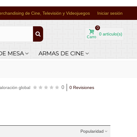
rchandising de Cine, Televisión y Videojuegos
Iniciar sesión
0
0
artículo(s)
Carro
DE MESA
ARMAS DE CINE
0
aloración global
0 Revisiones
Popularidad