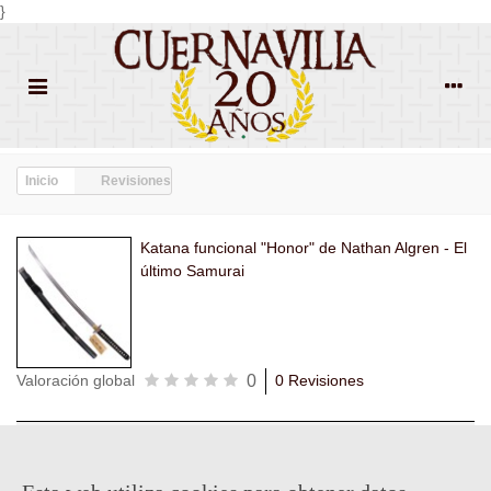
}
Inicio
Revisiones
Katana funcional "Honor" de Nathan Algren - El
último Samurai
0
Valoración global
0 Revisiones
Todas las
Todas las
Con
Popularidad
revisiones
(0)
estrellas
(0)
imágenes
(0)