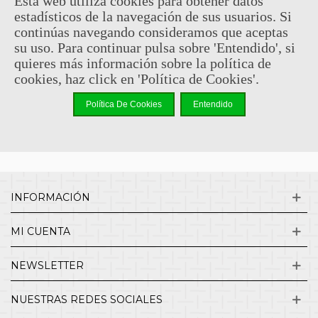
Esta web utiliza cookies para obtener datos
estadísticos de la navegación de sus usuarios. Si
Sin comentarios
continúas navegando consideramos que aceptas
su uso. Para continuar pulsa sobre 'Entendido', si
quieres más información sobre la política de
¿QUIENES SOMOS?
cookies, haz click en 'Política de Cookies'.
Política De Cookies
Entendido
ENVÍOS Y DEVOLUCIONES
CONTACTO
INFORMACIÓN
MI CUENTA
NEWSLETTER
NUESTRAS REDES SOCIALES