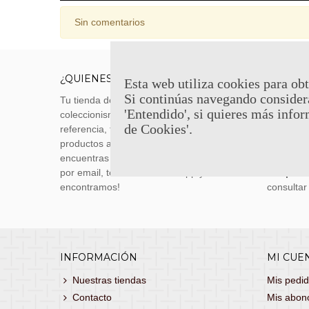
Sin comentarios
¿QUIENES SOMOS?
ENVÍOS
Esta web utiliza cookies para obt
Si continúas navegando consider
Tu tienda de merchandising, artículos de
Envíos m
'Entendido', si quieres más infor
coleccionismo y réplicas históricas de
transporti
de Cookies'.
referencia, tenemos una gran variedad de
realizas 
productos a los mejores precios. Si no
siguiente
encuentras lo que buscas, danos un toque
También 
por email, teléfono o Whatsapp y te lo
con
porte
encontramos!
consultar
INFORMACIÓN
MI CUE
Nuestras tiendas
Mis pedi
Contacto
Mis abon