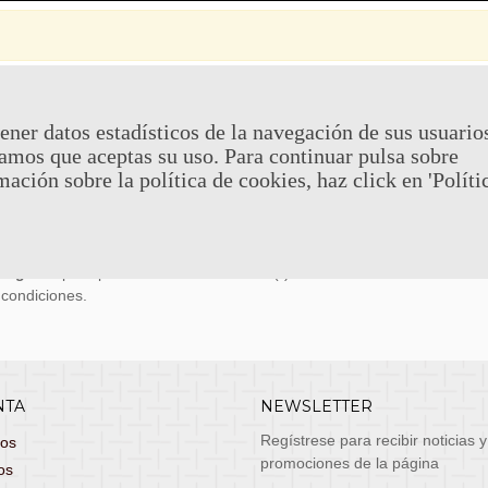
 Y DEVOLUCIONES
CONTACTO
ener datos estadísticos de la navegación de sus usuario
amos que aceptas su uso. Para continuar pulsa sobre
uy económicos en 24h a través de diversos
Teléfono y What
mación sobre la política de cookies, haz click en 'Políti
stas, entrega de lunes a viernes no festivos, si
email: atenciona
el pedido antes de las 14:00h te llegará al día
 laborable!
puedes seleccionar envío económico en 24-72h
s grátis
para pedidos de más de 75 €. (*)
 condiciones.
NTA
NEWSLETTER
Regístrese para recibir noticias y
dos
promociones de la página
os