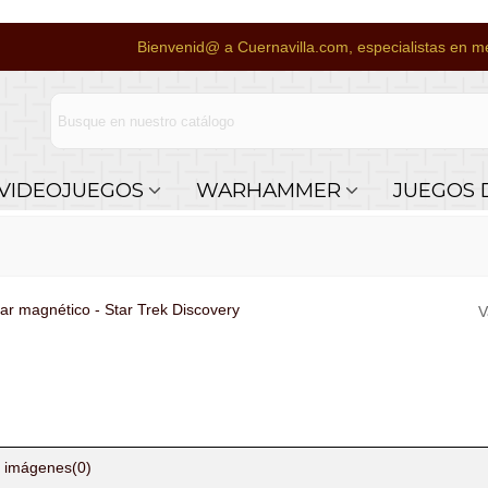
Bienvenid@ a Cuernavilla.com, especialistas en me
VIDEOJUEGOS
WARHAMMER
JUEGOS 
lar magnético - Star Trek Discovery
V
 imágenes
(0)