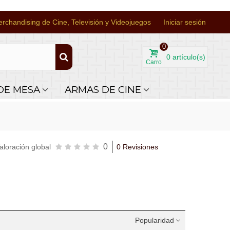
rchandising de Cine, Televisión y Videojuegos
Iniciar sesión
0
0
artículo(s)
Carro
DE MESA
ARMAS DE CINE
0
aloración global
0 Revisiones
Popularidad