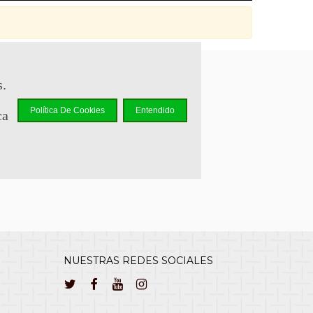
s.
sapp +34 644 110 737
Política De Cookies
Entendido
ca
lcliente@cuernavilla.com
NUESTRAS REDES SOCIALES