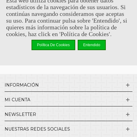
Esta web utiliza cookies para obtener datos
estadísticos de la navegación de sus usuarios. Si
Sin comentarios
continúas navegando consideramos que aceptas
su uso. Para continuar pulsa sobre 'Entendido', si
quieres más información sobre la política de
¿QUIENES SOMOS?
cookies, haz click en 'Política de Cookies'.
Política De Cookies
Entendido
ENVÍOS Y DEVOLUCIONES
CONTACTO
INFORMACIÓN
MI CUENTA
NEWSLETTER
NUESTRAS REDES SOCIALES