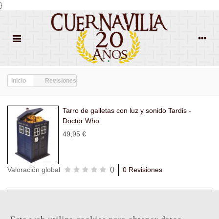
}
Inicio
Revisiones
Tarro de galletas con luz y sonido Tardis -
Doctor Who
49,95 €
0
Valoración global
0 Revisiones
Todas las
Todas las
Con
Popularidad
revisiones
(0)
estrellas
(0)
imágenes
(0)