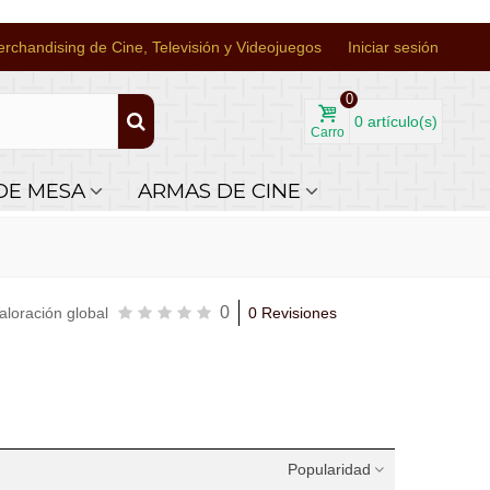
rchandising de Cine, Televisión y Videojuegos
Iniciar sesión
0
0
artículo(s)
Carro
DE MESA
ARMAS DE CINE
0
aloración global
0 Revisiones
Popularidad