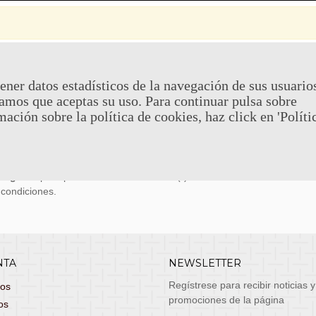
 Y DEVOLUCIONES
CONTACTO
ener datos estadísticos de la navegación de sus usuario
amos que aceptas su uso. Para continuar pulsa sobre
uy económicos en 24h a través de diversos
Teléfono y What
mación sobre la política de cookies, haz click en 'Políti
stas, entrega de lunes a viernes no festivos, si
email: atenciona
el pedido antes de las 14:00h te llegará al día
 laborable!
puedes seleccionar envío económico en 24-72h
s grátis
para pedidos de más de 75 €. (*)
 condiciones.
NTA
NEWSLETTER
Regístrese para recibir noticias y
dos
promociones de la página
os