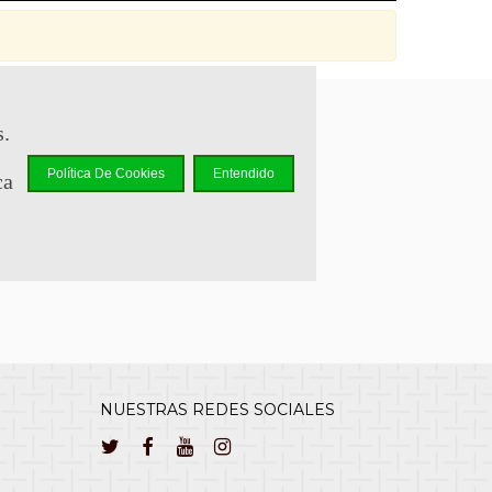
s.
sapp +34 644 110 737
Política De Cookies
Entendido
ca
lcliente@cuernavilla.com
NUESTRAS REDES SOCIALES