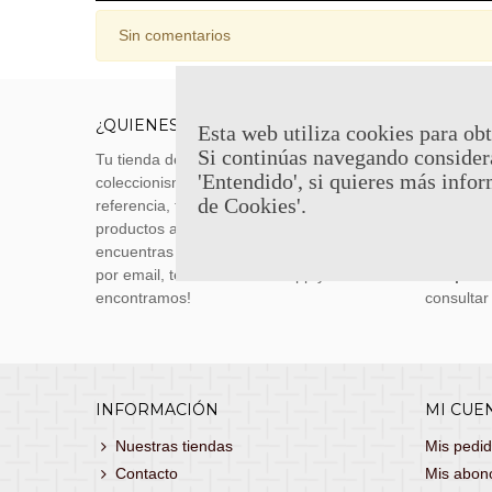
Sin comentarios
¿QUIENES SOMOS?
ENVÍOS
Esta web utiliza cookies para obt
Si continúas navegando consider
Tu tienda de merchandising, artículos de
Envíos m
'Entendido', si quieres más infor
coleccionismo y réplicas históricas de
transporti
de Cookies'.
referencia, tenemos una gran variedad de
realizas 
productos a los mejores precios. Si no
siguiente
encuentras lo que buscas, danos un toque
También 
por email, teléfono o Whatsapp y te lo
con
porte
encontramos!
consultar
INFORMACIÓN
MI CUE
Nuestras tiendas
Mis pedi
Contacto
Mis abon