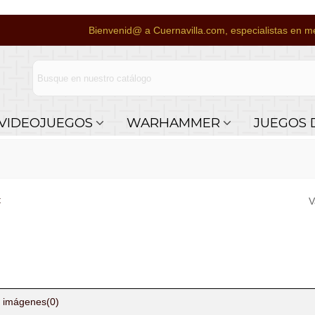
Bienvenid@ a Cuernavilla.com, especialistas en me
VIDEOJUEGOS
WARHAMMER
JUEGOS 
t
V
 imágenes
(0)