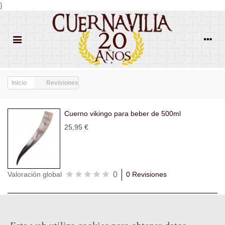
}
Inicio
Revisiones
Cuerno vikingo para beber de 500ml
25,95 €
0
Valoración global
0 Revisiones
Todas las
Todas las
Con
Popularidad
revisiones
(0)
estrellas
(0)
imágenes
(0)