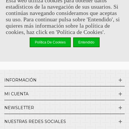
Esta web utiliza cookies para obtener datos
estadísticos de la navegación de sus usuarios. Si
Sin comentarios
continúas navegando consideramos que aceptas
su uso. Para continuar pulsa sobre 'Entendido', si
quieres más información sobre la política de
¿QUIENES SOMOS?
cookies, haz click en 'Política de Cookies'.
Política De Cookies
Entendido
ENVÍOS Y DEVOLUCIONES
CONTACTO
INFORMACIÓN
MI CUENTA
NEWSLETTER
NUESTRAS REDES SOCIALES